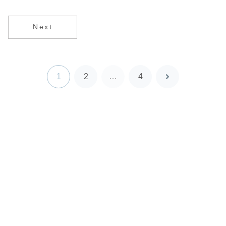
書類 画像付き
最新版解説
Next
1
2
…
4
次
へ