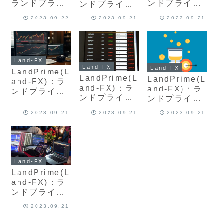
ランドプライ
ンドプライム
ンドプライム
ム禁止事項と
のスワップポ
のサポートセ
2023.09.22
2023.09.21
2023.09.21
アカウント口
イントの特徴
ンター、問い
座凍結 両建
とおすすめ投
合わせ方法に
て、スキャル
資一覧につい
ついて最新版
ピング、自動
て最新版
Land-FX
売買はOK？出
Land-FX
Land-FX
金拒否などの
LandPrime(L
LandPrime(L
LandPrime(L
噂最新版
and-FX)：ラ
and-FX)：ラ
and-FX)：ラ
ンドプライム
ンドプライム
ンドプライム
のおすすめ口
おすすめ出金
海外FXのおす
座タイプの特
2023.09.21
2023.09.21
2023.09.21
方法手順と出
すめ入金方法
徴と取り扱い
金拒否 手数
とボーナス 反
銘柄スプレッ
料、反映日
映時間、手数
ド比較 最新版
数、最新版を
料について最
徹底解説
徹底解説
新版を解説
Land-FX
LandPrime(L
and-FX)：ラ
ンドプライム
FX口座開設方
2023.09.21
法と本人確認