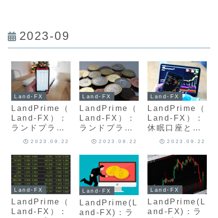
2023-09
Land-FX
Land-FX
Land-FX
LandPrime（
LandPrime（
LandPrime（
Land-FX）：
Land-FX）：
Land-FX）：
ランドプライ
ランドプライ
休眠口座と退
ムのデモ口座
ム追加口座開
会方法(解
2023.09.22
2023.09.22
2023.09.22
の特徴と開設
設方法と資金
約)、再登録開
方法を紹介、
振替 画像付き
設 最新版徹底
最新版解説
手順最新版解
解説
説
Land-FX
Land-FX
Land-FX
LandPrime（
LandPrime(L
LandPrime(L
Land-FX）：
and-FX)：ラ
and-FX)：ラ