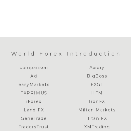
World Forex Introduction
comparison
Axiory
Axi
BigBoss
easyMarkets
FXGT
FXPRIMUS
HFM
iForex
IronFX
Land-FX
Milton Markets
GeneTrade
Titan FX
TradersTrust
XMTrading