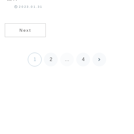
での利用条件
2023.01.31
は？スペッ
ク、設定方法
や比較につい
て最新版を解
Next
説
1
2
…
4
次
へ