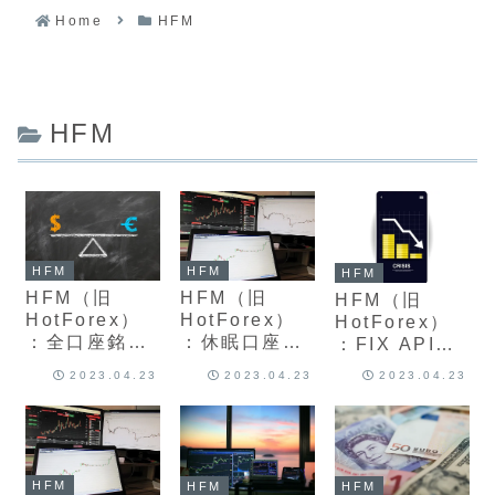
Home
HFM
HFM
HFM
HFM
HFM
HFM（旧
HFM（旧
HFM（旧
HotForex）
HotForex）
HotForex）
：全口座銘柄
：休眠口座・
：FIX APIと
別レバレッジ
アーカイブと
は？ 特徴と申
2023.04.23
2023.04.23
2023.04.23
ルール、最大
は？口座維持
し込み
レバレッジ、
手数料や開設
規制、制限と
方法について
条件について
最新版を解説
最新版一覧を
HFM
HFM
HFM