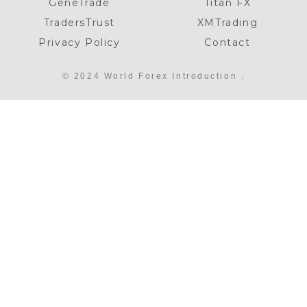
GeneTrade
Titan FX
TradersTrust
XMTrading
Privacy Policy
Contact
© 2024 World Forex Introduction .