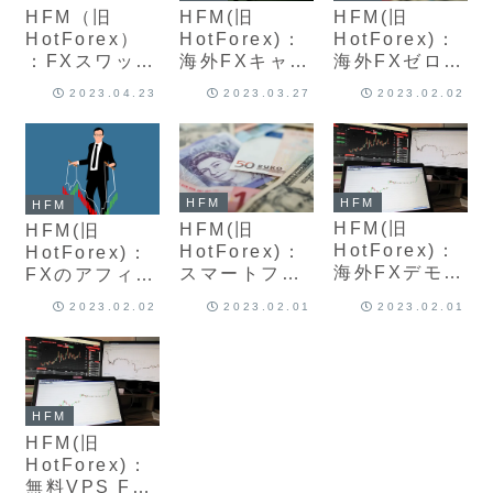
徹底紹介
HFM（旧
HFM(旧
HFM(旧
HotForex）
HotForex)：
HotForex)：
：FXスワップ
海外FXキャッ
海外FXゼロカ
ポイントの付
シュバック口
ットシステム
2023.04.23
2023.03.27
2023.02.02
与時間とルー
座開設と特徴
の特徴とメリ
ル おすすめ銘
について最新
ット、デメリ
柄計算方法と
版を解説
ット、追証な
一覧最新版を
し？発動条件
解説
について最新
HFM
HFM
HFM
版を解説
HFM(旧
HFM(旧
HFM(旧
HotForex)：
HotForex)：
HotForex)：
海外FXデモト
スマートフォ
FXのアフィリ
レードコンテ
ンアプリ版 特
エイトの特徴
2023.02.02
2023.02.01
2023.02.01
ストの特徴と
徴と機能につ
と報酬、登録
賞金や注意点
いて利用方法
方法について
について完全
最新版を解説
最新版をまと
ガイド最新版
めて解説
を解説
HFM
HFM(旧
HotForex)：
無料VPS FX