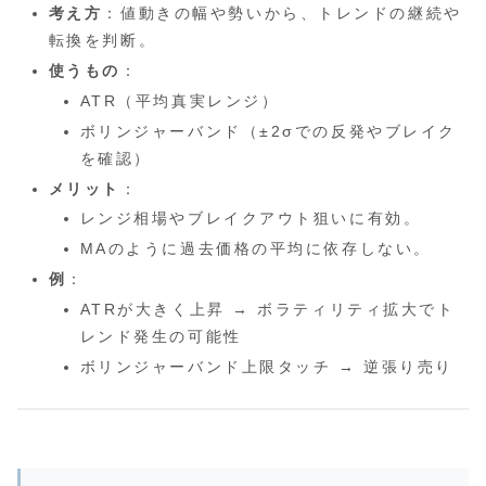
考え方
：値動きの幅や勢いから、トレンドの継続や
転換を判断。
使うもの
：
ATR（平均真実レンジ）
ボリンジャーバンド（±2σでの反発やブレイク
を確認）
メリット
：
レンジ相場やブレイクアウト狙いに有効。
MAのように過去価格の平均に依存しない。
例
：
ATRが大きく上昇 → ボラティリティ拡大でト
レンド発生の可能性
ボリンジャーバンド上限タッチ → 逆張り売り