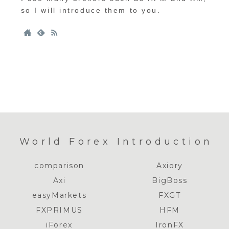
so I will introduce them to you.
World Forex Introduction
comparison
Axiory
Axi
BigBoss
easyMarkets
FXGT
FXPRIMUS
HFM
iForex
IronFX