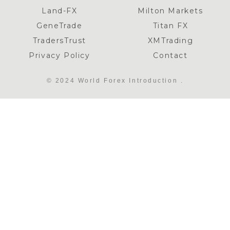
Land-FX
Milton Markets
GeneTrade
Titan FX
TradersTrust
XMTrading
Privacy Policy
Contact
© 2024 World Forex Introduction .