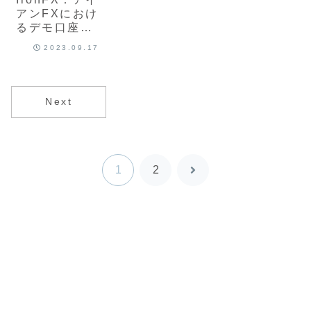
アンFXにおけ
るデモ口座は
おすすめ？開
2023.09.17
設方法とメリ
ットや注意点
を比較し最新
版解説
Next
1
2
次
へ