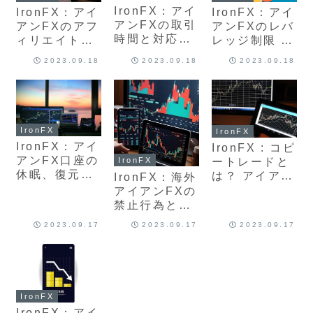
説
IronFX：アイ
IronFX：アイ
IronFX：アイ
アンFXの取引
アンFXのアフ
アンFXのレバ
時間と対応曜
ィリエイトプ
レッジ制限 規
日について最
ログラムと
制ルールと倍
2023.09.18
2023.09.18
2023.09.18
新版を解説
は？ 海外FX
率変更、ロス
のIBパートナ
カットと最大
ーや報酬につ
ロットを紹
いて最新版
介、最新版を
解説
IronFX
IronFX
IronFX：アイ
IronFX : コピ
アンFX口座の
IronFX
ートレードと
休眠、復元、
は？ アイアン
IronFX：海外
解約方法はあ
FXの特徴と口
アイアンFXの
る？おすすめ
座でのトレー
禁止行為とア
最新版を解説
ド方法最新版
カウント凍結
2023.09.17
2023.09.17
2023.09.17
解説
両建てやアー
ビトラージ、
自動売買は禁
止？理由につ
いて最新版を
IronFX
解説
IronFX：アイ