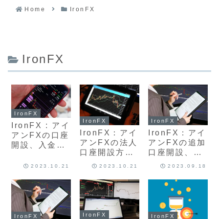
Home
IronFX
IronFX
IronFX
IronFX
IronFX
IronFX : アイ
IronFX：アイ
IronFX：アイ
アンFXの口座
アンFXの法人
アンFXの追加
開設、入金ボ
口座開設方法
口座開設、作
ーナスのクッ
とメリット、
成方法と手順
ション機能 キ
2023.10.21
2023.10.21
2023.09.18
デメリット 海
を紹介、最新
ャンペーンの
外the global
版解説
最新版をまと
online
め徹底解説
trading最新
版手順紹介解
IronFX
IronFX
IronFX