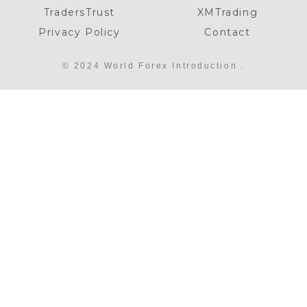
TradersTrust
XMTrading
Privacy Policy
Contact
© 2024 World Forex Introduction .