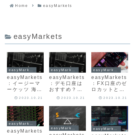
Home
easyMarkets
easyMarkets
easyMarkets
easyMarkets
easyMarkets
easyMarkets
easyMarkets
easyMarkets
：イージーマ
：デモ口座は
：FX口座のゼ
ーケッツ 海外
おすすめ？開
ロカットとロ
FX 法人口座
設方法、特徴
スカットのル
2023.10.21
2023.10.21
2023.10.21
の開設方法と
やメリット最
ールと発動条
必要書類につ
新版を解説
件を最新版解
いて最新版 お
説
すすめ?
easyMarkets
easyMarkets
easyMarkets
easyMarkets