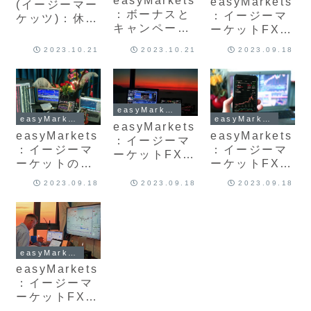
easyMarkets
easyMarkets
(イージーマー
：ボーナスと
：イージーマ
ケッツ)：休眠
キャンペーン
ーケットFXの
口座と口座の
のまとめ 口座
スプレッド比
解約、退会方
2023.10.21
2023.10.21
2023.09.18
開設、入金ボ
較一覧表 取引
法 再登録はで
ーナスについ
時間とレバレ
きる？最新版
て最新版を徹
ッジの特徴を
を解説
底解説
最新版解説
easyMarkets
easyMarkets
easyMarkets
easyMarkets
easyMarkets
easyMarkets
：イージーマ
：イージーマ
：イージーマ
ーケットFXの
ーケットのバ
ーケットFXの
禁止事項とペ
ニラオプショ
サポートセン
ナルティ 両建
2023.09.18
2023.09.18
2023.09.18
ンとは？おす
ター（口座開
て取引は可
すめ？今すぐ
設時の問い合
能？ 注意点や
スプレッドを
わせ先方法）
安全性につい
固定、最新版
メール 電話
ておすすめ最
を解説
ライブチャッ
新版徹底解説
easyMarkets
ト最新版
easyMarkets
：イージーマ
ーケットFXの
最大レバレッ