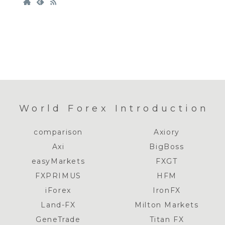
World Forex Introduction
comparison
Axiory
Axi
BigBoss
easyMarkets
FXGT
FXPRIMUS
HFM
iForex
IronFX
Land-FX
Milton Markets
GeneTrade
Titan FX