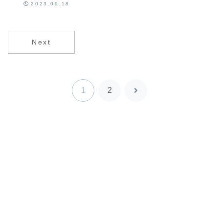
2023.09.18
ジ2000倍、ル
ールと取引制
限を最新版解
説
Next
1
2
次
へ