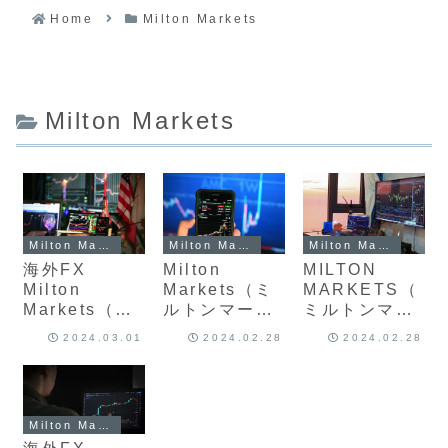
Home
Milton Markets
Milton Markets
Milton Markets
Milton Markets
Milton Markets
海外FX
Milton
MILTON
Milton
Markets（ミ
MARKETS（
Markets（ミ
ルトンマーケ
ミルトンマー
ルトンマーケ
ッツ）のFX口
ケッツ）の口
2024.03.01
2024.02.28
2024.02.28
ッツ）の出金
座への入金方
座開設方法と
拒否の噂は本
法、手数料に
本人確認手
当？評判、安
ついて最新版
順、ボーナス
全性に問題な
を解説
最新版 初心者
Milton Markets
し？最新版
におすすめの