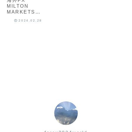
海外FX
FX会社
MILTON
MARKETS（
ミルトンマー
2024.02.28
ケッツ）の特
徴、安全性
は？ 評判、ボ
ーナス、出金
と口コミにつ
いて最新版徹
底解説