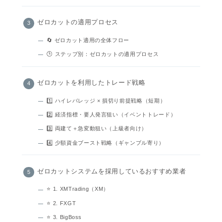
ゼロカットの適用プロセス
🔄 ゼロカット適用の全体フロー
🕒 ステップ別：ゼロカットの適用プロセス
ゼロカットを利用したトレード戦略
1️⃣ ハイレバレッジ × 損切り前提戦略（短期）
2️⃣ 経済指標・要人発言狙い（イベントトレード）
3️⃣ 両建て＋急変動狙い（上級者向け）
4️⃣ 少額資金ブースト戦略（ギャンブル寄り）
ゼロカットシステムを採用しているおすすめ業者
⭐ 1. XMTrading（XM）
⭐ 2. FXGT
⭐ 3. BigBoss