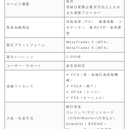
提供
サービス概要
登録口座数は数百万以上とされ
る大規模ブローカー
外国為替（FX）、株価指数・コ
取扱金融商品
モディティ、株式CFD・仮想通
貨
MetaTrader 4（MT4）、
取引プラットフォーム
MetaTrader 5（MT5）
最大レバレッジ
2,000倍
ユーザー・サポート
多言語対応
✔ FCA（英・金融行為規制機
構）
金融ライセンス
✔ FSCA（南ア）
✔ DFSA（ドバイ）
✔ FSA（セーシェル）
銀行送金
クレジット/デビットカード
入金・出金方法
（VISA/Master/JCBなど）
bitwallet / BXONE /