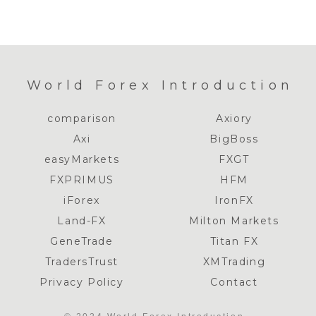
World Forex Introduction
comparison
Axiory
Axi
BigBoss
easyMarkets
FXGT
FXPRIMUS
HFM
iForex
IronFX
Land-FX
Milton Markets
GeneTrade
Titan FX
TradersTrust
XMTrading
Privacy Policy
Contact