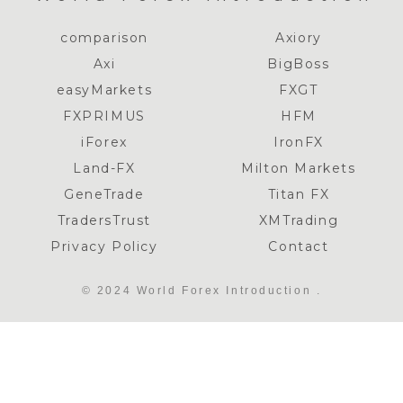
comparison
Axiory
Axi
BigBoss
easyMarkets
FXGT
FXPRIMUS
HFM
iForex
IronFX
Land-FX
Milton Markets
GeneTrade
Titan FX
TradersTrust
XMTrading
Privacy Policy
Contact
© 2024 World Forex Introduction .