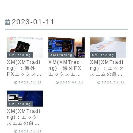
2023-01-11
XMTrading
XMTrading
XMTrading
XM(XMTradi
XM(XMTradi
XM(XMTradi
ng）：海外
ng)：海外FX
ng）：エック
FXエックスエ
エックスエム
スエムの急増
ムのストップ
のの取引シグ
する偽サイ
2023.01.11
2023.01.11
2023.01.11
狩りとは？ 対
ナル トレンド
ト、口座詐欺
策について最
がわかる？プ
や見分け方に
新版解説
ロじゃなくて
ついて注意点
も勝つ方法は
最新版を解説
XMTrading
わかる？使い
XM(XMTradi
方や見方の最
ng)：エック
新版を解説
スエムの自動
売買(EA)ツー
2023.01.11