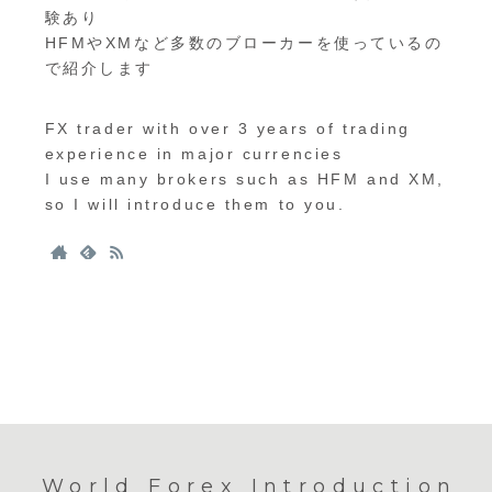
験あり
HFMやXMなど多数のブローカーを使っているの
で紹介します
FX trader with over 3 years of trading
experience in major currencies
I use many brokers such as HFM and XM,
so I will introduce them to you.
World Forex Introduction