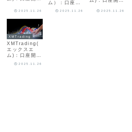
ム)：口座開設
ム）：口座開
してもメール
はスマホアプ
設における納
が来ないのは
2025.11.26
2025.11.26
2025.11.26
リ
税者識別番号
なぜ？理由に
（iPhone・
（TIN)とは？
ついて最新版
Android）か
提出を求めら
を解説
らでもでき
れる理由につ
る？必要書類
XMTrading
いて最新版を
や方法最新版
XMTrading(
解説
を解説
エックスエ
ム)：口座開設
でボーナスが
2025.11.26
受け取れな
い？受け取り
や反映失敗原
因と解決方法
について最新
版を解説