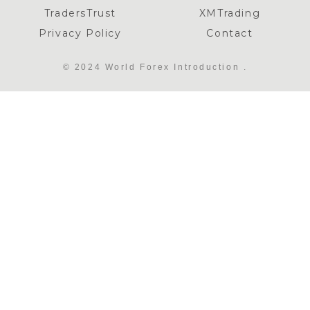
TradersTrust
XMTrading
Privacy Policy
Contact
© 2024 World Forex Introduction .