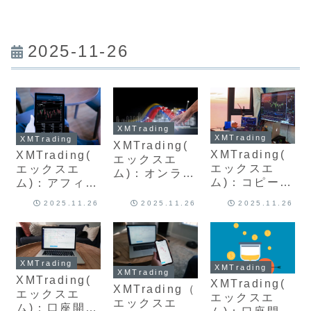
2025-11-26
XMTrading
XMTrading
XMTrading
XMTrading(
XMTrading(
XMTrading(
エックスエ
エックスエ
エックスエ
ム)：オンライ
ム)：コピート
ム)：アフィリ
ンバンクから
レード(ミラ
エイト報酬の
の入金方法
2025.11.26
2025.11.26
2025.11.26
ー)の入金方法
出金方法は？
は？手数料、
は？手数料と
やり方最新版
反映時間につ
やり方手順、
を解説
いて最新版を
反映時間、最
解説
XMTrading
新版について
XMTrading
XMTrading
まとめて解説
XMTrading(
XMTrading(
XMTrading（
エックスエ
エックスエ
エックスエ
ム)：口座開設