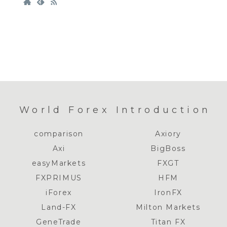
World Forex Introduction
comparison
Axiory
Axi
BigBoss
easyMarkets
FXGT
FXPRIMUS
HFM
iForex
IronFX
Land-FX
Milton Markets
GeneTrade
Titan FX