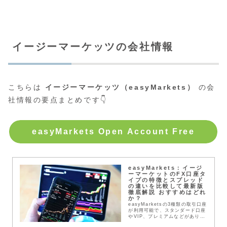
イージーマーケッツの会社情報
こちらは
イージーマーケッツ（easyMarkets）
の会
社情報の要点まとめです👇
easyMarkets Open Account Free
easyMarkets：イージ
ーマーケットのFX口座タ
イプの特徴とスプレッド
の違いを比較して最新版
徹底解説 おすすめはどれ
か？
easyMarketsの3種類の取引口座
が利用可能で、スタンダード口座
やVIP、プレミアムなどがありま
すのでスプレッドや入金など記事