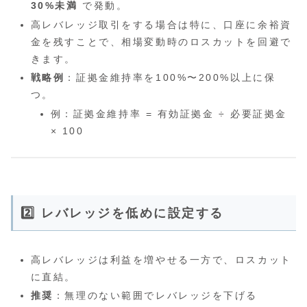
30%未満
で発動。
高レバレッジ取引をする場合は特に、口座に余裕資
金を残すことで、相場変動時のロスカットを回避で
きます。
戦略例
：証拠金維持率を100%〜200%以上に保
つ。
例：証拠金維持率 = 有効証拠金 ÷ 必要証拠金
× 100
2️⃣ レバレッジを低めに設定する
高レバレッジは利益を増やせる一方で、ロスカット
に直結。
推奨
：無理のない範囲でレバレッジを下げる