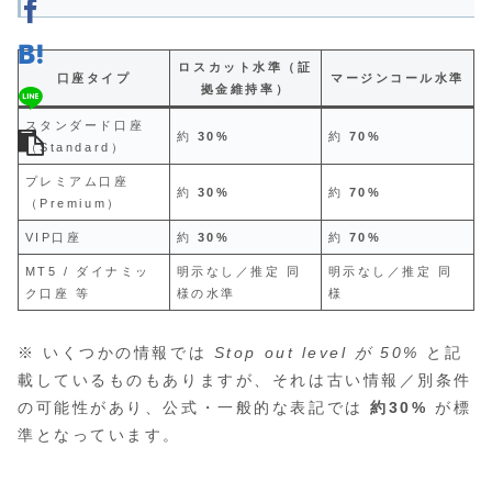
ロスカット水準（証
口座タイプ
マージンコール水準
拠金維持率）
スタンダード口座
約
30%
約
70%
（Standard）
プレミアム口座
約
30%
約
70%
（Premium）
VIP口座
約
30%
約
70%
MT5 / ダイナミッ
明示なし／推定 同
明示なし／推定 同
ク口座 等
様の水準
様
※ いくつかの情報では
Stop out level が 50%
と記
載しているものもありますが、それは古い情報／別条件
の可能性があり、公式・一般的な表記では
約30%
が標
準となっています。