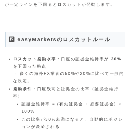
が一定ラインを下回るとロスカットが発動します。
2️⃣ easyMarketsのロスカットルール
ロスカット発動水準
：口座の証拠金維持率が
30%
を下回った時点
→ 多くの海外FX業者の50%や20%に比べて一般的
な設定。
発動条件
：口座残高と証拠金の比率（証拠金維持
率）
証拠金維持率 = (有効証拠金 ÷ 必要証拠金) ×
100%
この比率が30%未満になると、自動的にポジシ
ョンが決済される