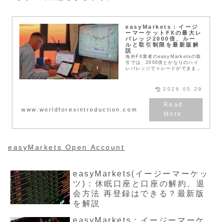
easyMarkets：イージ
ーマーケットFXの最大レ
バレッジ2000倍、ルー
ルと取引制限を最新版解
説
海外FX業者のeasyMarketsの取
引では、2000倍とかなりのハイ
レバレッジでトレードができま
す。しかし口座タイプによっては
レバレッジ制限が違いますので注
意が必要になります。
2026.05.29
easyMarketsの場合はゼロカッ
トにも対応しているので、入金し
た証拠金以上に損失を被る心配も
www.worldforexintroduction.com
ありません。
easyMarkets Open Account
easyMarkets(イージーマーケッ
ツ)：休眠口座と口座の解約、退
会方法 再登録はできる？最新版
を解説
easyMarkets：イージーマーケ