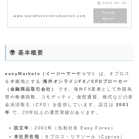
で解説します。世界中で多数のト
2026.05.29
レーダーがトレードをしていま
す。口座タイプは複数あり、それ
ぞれ用途に応じた口座となってい
www.worldforexintroduction.com
るため、自分に合ったものを選択
するようにしましょう。口座タイ
プはトレード戦略においても重要
なものになります。
🌍 基本概要
easyMarkets（イージーマーケッツ）
は、キプロス
を本拠地とする
海外オンラインFX／CFDブローカー
（金融商品取引会社）
です。海外FX業者として外国為
替や株価指数、コモディティ、仮想通貨、株式などの差
金決済取引（CFD）を提供しています。設立は
2001
年
で、20年以上の運営実績があります。
設立年
：2001年（当初社名 Easy Forex）
本社所在地
：キプロス・リマソール（Cyprus）