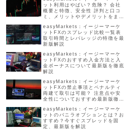
ット利用はやばい？危険？ 会社
概要と特徴、安全性 評判と口コ
ミ、メリットやデメリットをまと
めて最新版解説
easyMarkets：イージーマーケ
ットFXのスプレッド比較一覧表
取引時間とレバレッジの特徴を最
新版解説
easyMarkets：イージーマーケ
ットFXのおすすめ入金方法と入
金ボーナスについて最新版を徹底
解説
easyMarkets：イージーマーケ
ットFXの禁止事項とペナルティ
両建て取引は可能？ 注意点や安
全性についておすすめ最新版徹底
解説
easyMarkets：イージーマーケ
ットのバニラオプションとは？お
すすめ？今すぐスプレッドを固
定、最新版を解説