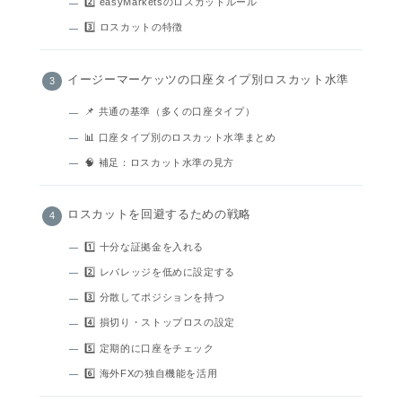
2️⃣ easyMarketsのロスカットルール
3️⃣ ロスカットの特徴
イージーマーケッツの口座タイプ別ロスカット水準
📌 共通の基準（多くの口座タイプ）
📊 口座タイプ別のロスカット水準まとめ
🧠 補足：ロスカット水準の見方
ロスカットを回避するための戦略
1️⃣ 十分な証拠金を入れる
2️⃣ レバレッジを低めに設定する
3️⃣ 分散してポジションを持つ
4️⃣ 損切り・ストップロスの設定
5️⃣ 定期的に口座をチェック
6️⃣ 海外FXの独自機能を活用