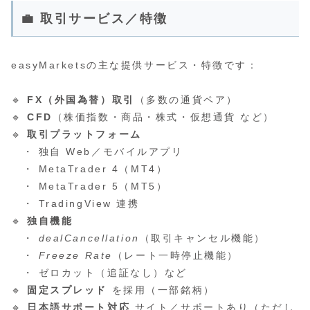
💼 取引サービス／特徴
easyMarketsの主な提供サービス・特徴です：
🔹
FX（外国為替）取引
（多数の通貨ペア）
🔹
CFD
（株価指数・商品・株式・仮想通貨 など）
🔹
取引プラットフォーム
・ 独自 Web／モバイルアプリ
・ MetaTrader 4（MT4）
・ MetaTrader 5（MT5）
・ TradingView 連携
🔹
独自機能
・
dealCancellation
（取引キャンセル機能）
・
Freeze Rate
（レート一時停止機能）
・ ゼロカット（追証なし）など
🔹
固定スプレッド
を採用（一部銘柄）
🔹
日本語サポート対応
サイト／サポートあり（ただし