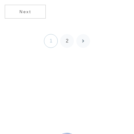
限を最新版解
説
Next
1
2
次
へ