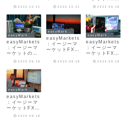
のまとめ 口座
スプレッド比
解約、退会方
2023.10.21
2023.10.21
2023.09.18
開設、入金ボ
較一覧表 取引
法 再登録はで
ーナスについ
時間とレバレ
きる？最新版
て最新版を徹
ッジの特徴を
を解説
底解説
最新版解説
easyMarkets
easyMarkets
easyMarkets
easyMarkets
easyMarkets
easyMarkets
：イージーマ
：イージーマ
：イージーマ
ーケットFXの
ーケットのバ
ーケットFXの
禁止事項とペ
ニラオプショ
サポートセン
ナルティ 両建
2023.09.18
2023.09.18
2023.09.18
ンとは？おす
ター（口座開
て取引は可
すめ？今すぐ
設時の問い合
能？ 注意点や
スプレッドを
わせ先方法）
安全性につい
固定、最新版
メール 電話
ておすすめ最
を解説
ライブチャッ
新版徹底解説
easyMarkets
ト最新版
easyMarkets
：イージーマ
ーケットFXの
最大レバレッ
2023.09.18
ジ2000倍、ル
ールと取引制