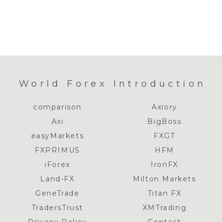
World Forex Introduction
comparison
Axiory
Axi
BigBoss
easyMarkets
FXGT
FXPRIMUS
HFM
iForex
IronFX
Land-FX
Milton Markets
GeneTrade
Titan FX
TradersTrust
XMTrading