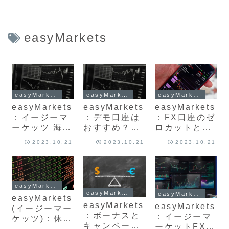
easyMarkets
easyMarkets
easyMarkets
easyMarkets
easyMarkets
easyMarkets
easyMarkets
：イージーマ
：デモ口座は
：FX口座のゼ
ーケッツ 海外
おすすめ？開
ロカットとロ
FX 法人口座
設方法、特徴
スカットのル
2023.10.21
2023.10.21
2023.10.21
の開設方法と
やメリット最
ールと発動条
必要書類につ
新版を解説
件を最新版解
いて最新版 お
説
すすめ?
easyMarkets
easyMarkets
easyMarkets
easyMarkets
easyMarkets
easyMarkets
(イージーマー
：ボーナスと
：イージーマ
ケッツ)：休眠
キャンペーン
ーケットFXの
口座と口座の