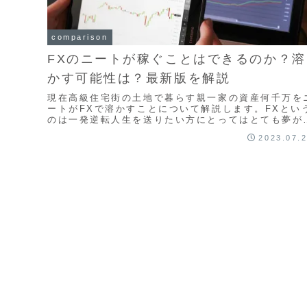
comparison
FXのニートが稼ぐことはできるのか？溶
かす可能性は？最新版を解説
現在高級住宅街の土地で暮らす親一家の資産何千万を
ートがFXで溶かすことについて解説します。FXとい
のは一発逆転人生を送りたい方にとってはとても夢が
ります。なぜならいままで引きこもり人生であっても
2023.07.
金を稼いで一発大きく稼ぐことが可能だからです。し
し調子に乗ってお金を溶かしてしまうニートも多くい
すので注意です。