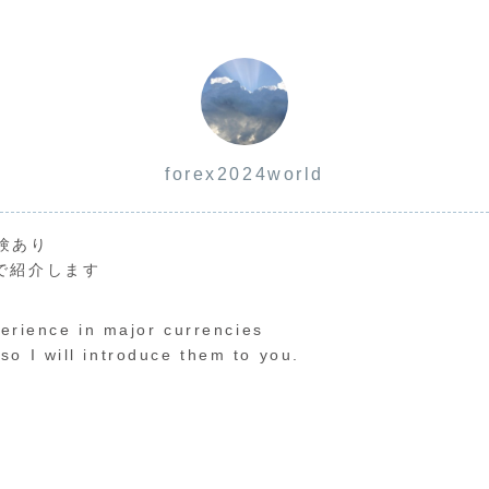
forex2024world
験あり
で紹介します
perience in major currencies
o I will introduce them to you.