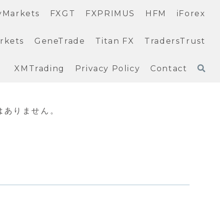
yMarkets
FXGT
FXPRIMUS
HFM
iForex
rkets
GeneTrade
Titan FX
TradersTrust
XMTrading
Privacy Policy
Contact
はありません。