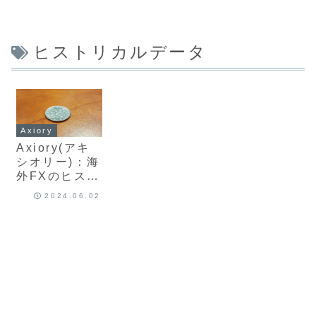
ヒストリカルデータ
Axiory
Axiory(アキ
シオリー)：海
外FXのヒスト
リカルデータ
2024.06.02
とは？ダウン
ロード、MT4
インポート方
法、精度につ
いて最新版