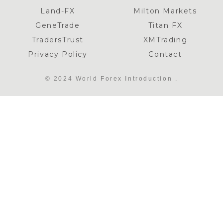
Land-FX
Milton Markets
GeneTrade
Titan FX
TradersTrust
XMTrading
Privacy Policy
Contact
© 2024 World Forex Introduction .