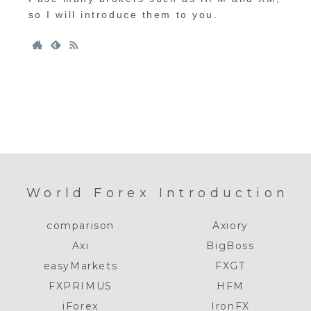
so I will introduce them to you.
World Forex Introduction
comparison
Axiory
Axi
BigBoss
easyMarkets
FXGT
FXPRIMUS
HFM
iForex
IronFX