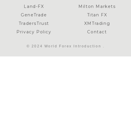
Land-FX
Milton Markets
GeneTrade
Titan FX
TradersTrust
XMTrading
Privacy Policy
Contact
© 2024 World Forex Introduction .