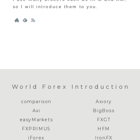
so I will introduce them to you.
World Forex Introduction
comparison
Axiory
Axi
BigBoss
easyMarkets
FXGT
FXPRIMUS
HFM
iForex
IronFX