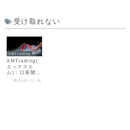
受け取れない
XMTrading
XMTrading(
エックスエ
ム)：口座開設
でボーナスが
2025.11.26
受け取れな
い？受け取り
や反映失敗原
因と解決方法
について最新
版を解説