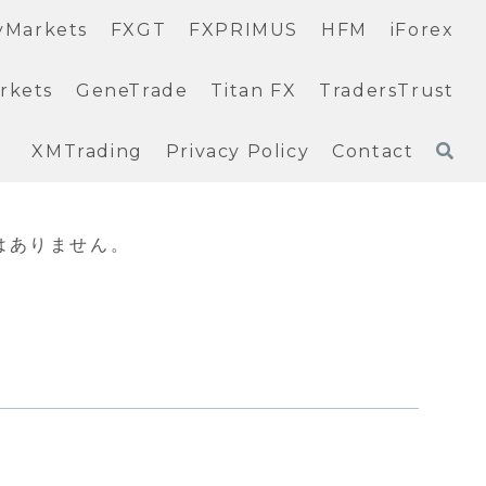
yMarkets
FXGT
FXPRIMUS
HFM
iForex
rkets
GeneTrade
Titan FX
TradersTrust
XMTrading
Privacy Policy
Contact
はありません。