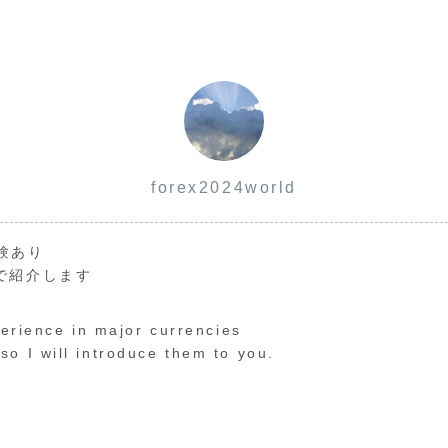
forex2024world
験あり
で紹介します
perience in major currencies
o I will introduce them to you.