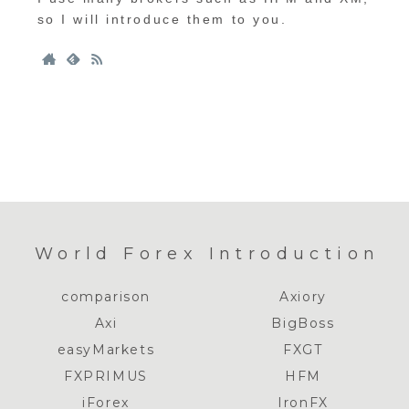
so I will introduce them to you.
World Forex Introduction
comparison
Axiory
Axi
BigBoss
easyMarkets
FXGT
FXPRIMUS
HFM
iForex
IronFX