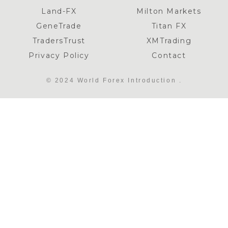
Land-FX
Milton Markets
GeneTrade
Titan FX
TradersTrust
XMTrading
Privacy Policy
Contact
© 2024 World Forex Introduction .