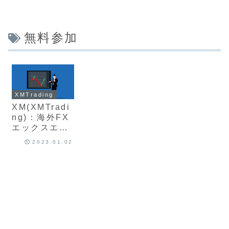
無料参加
XMTrading
XM(XMTradi
ng)：海外FX
エックスエム
の無料ウェビ
2023.01.02
ナー参加方法
や評判、口コ
ミについて最
新版を徹底解
説