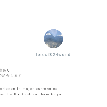
forex2024world
験あり
で紹介します
perience in major currencies
o I will introduce them to you.