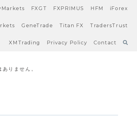
yMarkets
FXGT
FXPRIMUS
HFM
iForex
rkets
GeneTrade
Titan FX
TradersTrust
XMTrading
Privacy Policy
Contact
はありません。