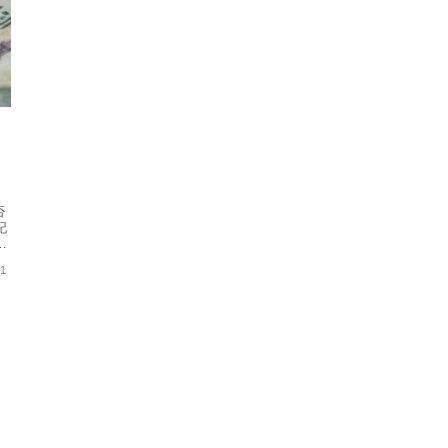
介
否
記
カ
と
11
な