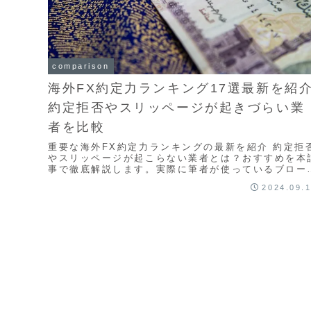
comparison
海外FX約定力ランキング17選最新を紹
約定拒否やスリッページが起きづらい業
者を比較
重要な海外FX約定力ランキングの最新を紹介 約定拒
やスリッページが起こらない業者とは？おすすめを本
事で徹底解説します。実際に筆者が使っているブロー
ーを紹介します。約定力が高い海外FX業者であれば
2024.09.
くに短期トレードやスキャルピングトレードには大き
利点となりますのでオススメを紹介していきます。