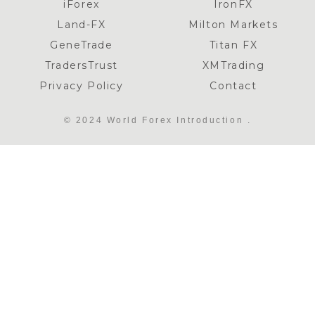
iForex
IronFX
Land-FX
Milton Markets
GeneTrade
Titan FX
TradersTrust
XMTrading
Privacy Policy
Contact
© 2024 World Forex Introduction .