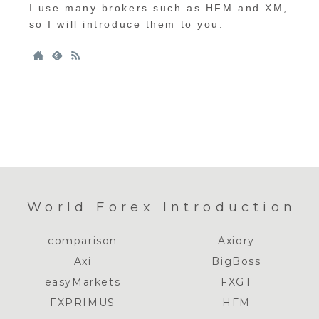
I use many brokers such as HFM and XM,
so I will introduce them to you.
World Forex Introduction
comparison
Axiory
Axi
BigBoss
easyMarkets
FXGT
FXPRIMUS
HFM