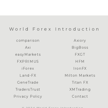
World Forex Introduction
comparison
Axiory
Axi
BigBoss
easyMarkets
FXGT
FXPRIMUS
HFM
iForex
IronFX
Land-FX
Milton Markets
GeneTrade
Titan FX
TradersTrust
XMTrading
Privacy Policy
Contact