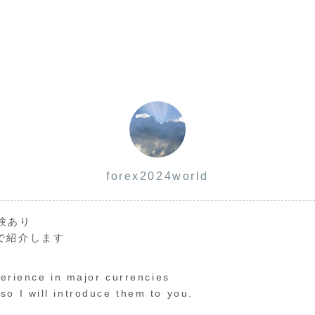
forex2024world
験あり
で紹介します
perience in major currencies
o I will introduce them to you.