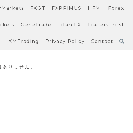
yMarkets
FXGT
FXPRIMUS
HFM
iForex
rkets
GeneTrade
Titan FX
TradersTrust
XMTrading
Privacy Policy
Contact
はありません。