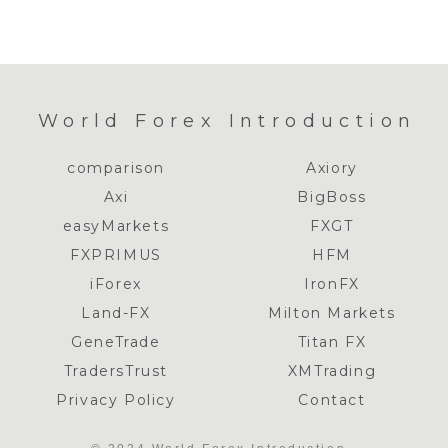
World Forex Introduction
comparison
Axiory
Axi
BigBoss
easyMarkets
FXGT
FXPRIMUS
HFM
iForex
IronFX
Land-FX
Milton Markets
GeneTrade
Titan FX
TradersTrust
XMTrading
Privacy Policy
Contact