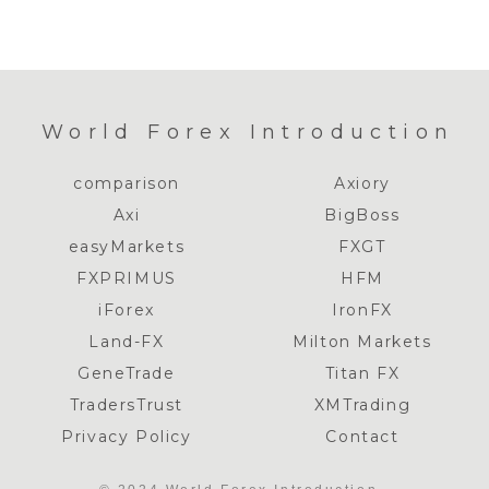
World Forex Introduction
comparison
Axiory
Axi
BigBoss
easyMarkets
FXGT
FXPRIMUS
HFM
iForex
IronFX
Land-FX
Milton Markets
GeneTrade
Titan FX
TradersTrust
XMTrading
Privacy Policy
Contact