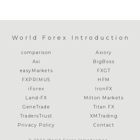
World Forex Introduction
comparison
Axiory
Axi
BigBoss
easyMarkets
FXGT
FXPRIMUS
HFM
iForex
IronFX
Land-FX
Milton Markets
GeneTrade
Titan FX
TradersTrust
XMTrading
Privacy Policy
Contact