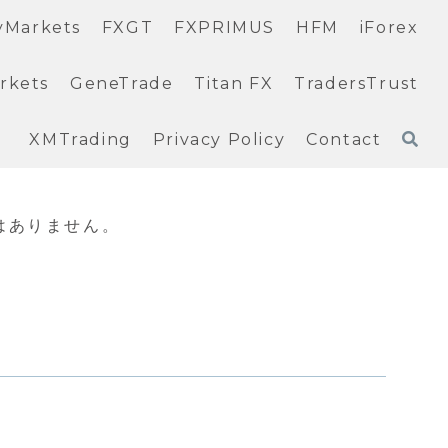
yMarkets
FXGT
FXPRIMUS
HFM
iForex
rkets
GeneTrade
Titan FX
TradersTrust
XMTrading
Privacy Policy
Contact
はありません。