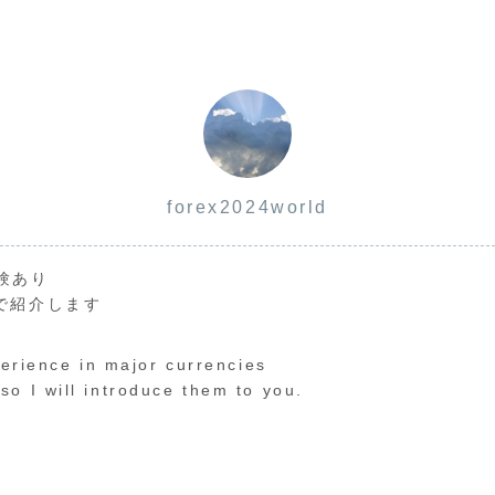
forex2024world
験あり
で紹介します
perience in major currencies
o I will introduce them to you.