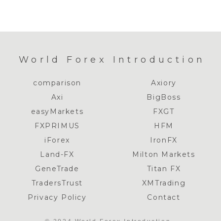
World Forex Introduction
comparison
Axiory
Axi
BigBoss
easyMarkets
FXGT
FXPRIMUS
HFM
iForex
IronFX
Land-FX
Milton Markets
GeneTrade
Titan FX
TradersTrust
XMTrading
Privacy Policy
Contact