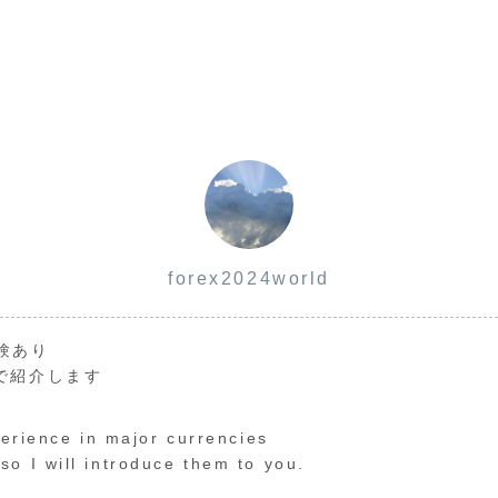
forex2024world
験あり
で紹介します
perience in major currencies
o I will introduce them to you.