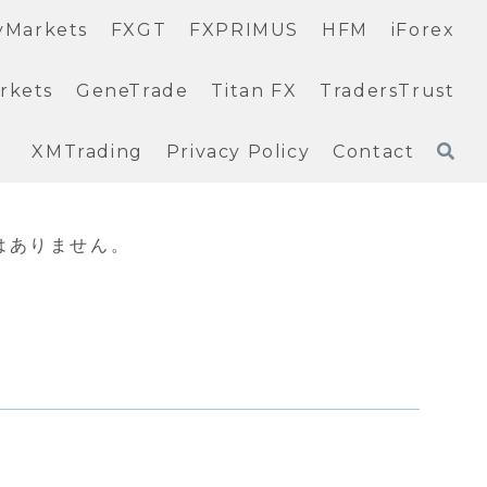
yMarkets
FXGT
FXPRIMUS
HFM
iForex
rkets
GeneTrade
Titan FX
TradersTrust
XMTrading
Privacy Policy
Contact
はありません。