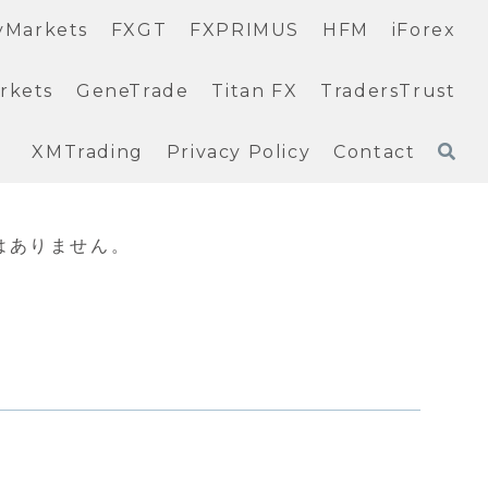
yMarkets
FXGT
FXPRIMUS
HFM
iForex
rkets
GeneTrade
Titan FX
TradersTrust
XMTrading
Privacy Policy
Contact
はありません。