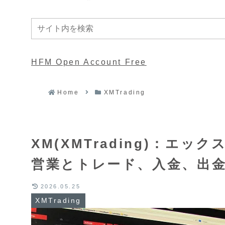
HFM Open Account Free
Home
XMTrading
XM(XMTrading)：エ
営業とトレード、入金、出
2026.05.25
XMTrading