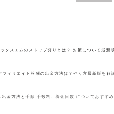
外FXエックスエムのストップ狩りとは？ 対策について最新
ム)：アフィリエイト報酬の出金方法は？やり方最新版を解
ム） :出金方法と手順 手数料、着金日数 についておすす