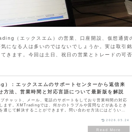
ading（エックスエム）の営業、口座開設、仮想通貨
が気になる人は多いのではないでしょうか。実は取引
ってきます。今回は土日、祝日の営業とトレードの可
ding）：エックスエムのサポートセンターから返信来
せ方法、営業時間と対応言語について最新版を解説
はライブチャット、メール、電話のサポートをしており営業時間の対応
ます。XMTradingでは、何かのトラブルや質問などがあるとき
を通じて解決することができます。問い合わせ方法にはどういっ
どうやって問い合わせたらいいのか、どんなことを聞いていいの
ートへ問い合わせる方は分からないことだらけです。XMに問い合
2026.05.24
わせ先について記事にしています。