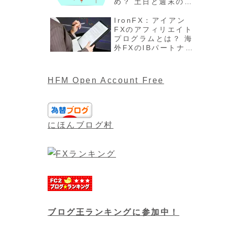
め？ 土日と週末の過
ごし方、注意点最新
版を解説
IronFX：アイアン
FXのアフィリエイト
プログラムとは？ 海
外FXのIBパートナー
や報酬について最新
版
HFM Open Account Free
にほんブログ村
ブログ王ランキングに参加中！