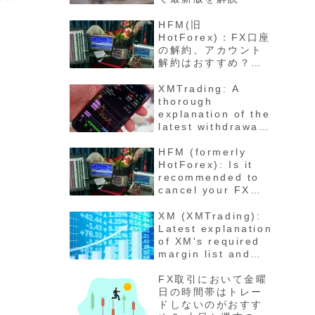
HFM(旧
HotForex)：FX口座
の解約、アカウント
解約はおすすめ？退
会の方法と手順 最新
版徹底解説
XMTrading: A
thorough
explanation of the
latest withdrawal
methods,
procedures, fees,
HFM (formerly
and number of
HotForex): Is it
days for funds to
recommended to
arrive
cancel your FX
account? How to
cancel your
XM (XMTrading):
account - Latest
Latest explanation
detailed
of XM's required
explanation
margin list and
maintenance rate
calculation
FX取引において金曜
method for each
日の時間帯はトレー
stock
ドしないのがおすす