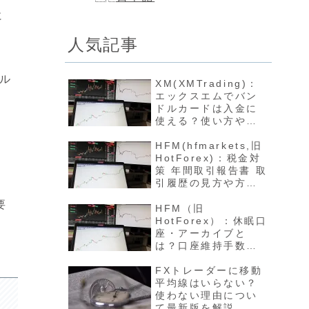
に
人気記事
ナル
XM(XMTrading)：
エックスエムでバン
ドルカードは入金に
使える？使い方や反
映方法について最新
せ
版を解説
HFM(hfmarkets,旧
HotForex)：税金対
策 年間取引報告書 取
引履歴の見方や方法
について最新版を解
要
説
HFM（旧
HotForex）：休眠口
座・アーカイブと
は？口座維持手数料
や開設方法について
最新版を解説
FXトレーダーに移動
平均線はいらない？
使わない理由につい
て最新版を解説