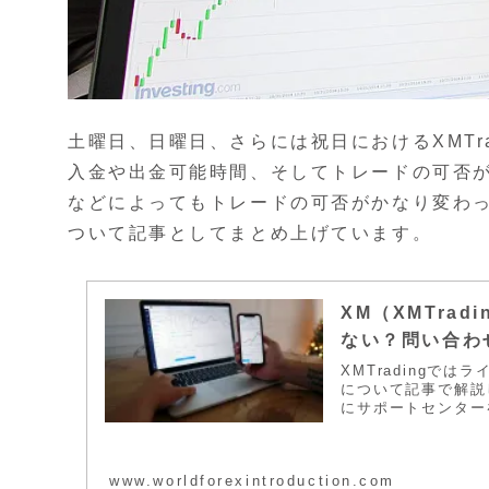
土曜日、日曜日、さらには祝日におけるXMTr
入金や出金可能時間、そしてトレードの可否
などによってもトレードの可否がかなり変わ
ついて記事としてまとめ上げています。
XM（XMTra
ない？問い合わ
XMTradingで
について記事で解説し
にサポートセンター
たものがあるのか、
かなど、初めてサポ
わせたい際の問い合
www.worldforexintroduction.com