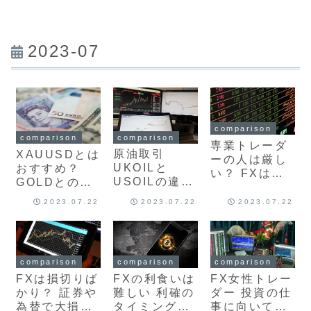
2023-07
comparison
comparison
comparison
専業トレーダ
原油取引
XAUUSDとは
ーの人は厳し
UKOILと
おすすめ？
い？ FXはや
USOILの違い
GOLDとの違
めとけ？最新
を比較！おす
いを比較 FX
版を解説
2023.07.22
2023.07.22
2023.07.22
すめFX取引に
や金（ゴール
ついて最新版
ド）の取引に
を解説
ついて最新版
を解説
comparison
comparison
comparison
FXは損切りば
FXの利食いは
FX女性トレー
かり？ 証券や
難しい 利確の
ダー 投資の仕
為替で大損し
タイミングや
事に向いてい