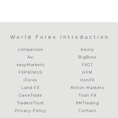
World Forex Introduction
comparison
Axiory
Axi
BigBoss
easyMarkets
FXGT
FXPRIMUS
HFM
iForex
IronFX
Land-FX
Milton Markets
GeneTrade
Titan FX
TradersTrust
XMTrading
Privacy Policy
Contact