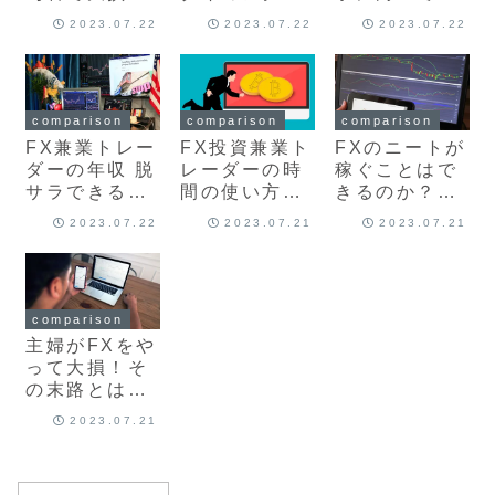
ないために抑
損切りの目安
る人の性格と
2023.07.22
2023.07.22
2023.07.22
えるべきポイ
ポイント最新
特徴とは？最
ントについて
版を解説
新版を解説
最新版を解説
comparison
comparison
comparison
FX兼業トレー
FX投資兼業ト
FXのニートが
ダーの年収 脱
レーダーの時
稼ぐことはで
サラできる目
間の使い方と
きるのか？溶
安はどれくら
おすすめのト
かす可能性
2023.07.22
2023.07.21
2023.07.21
いか？最新版
レード取引手
は？最新版を
を解説
法や方法につ
解説
いて最新版を
解説
comparison
主婦がFXをや
って大損！そ
の末路とは？
最新版を解説
2023.07.21