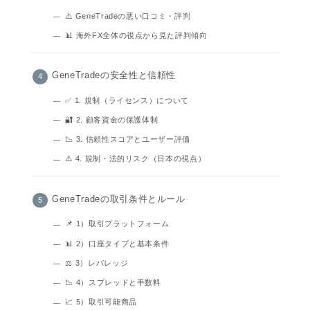
⚠️ GeneTradeの悪い口コミ・評判
📊 海外FX全体の視点から見た評判傾向
GeneTradeの安全性と信頼性
✅ 1. 規制（ライセンス）について
🔐 2. 顧客資金の保護体制
📉 3. 信頼性スコアとユーザー評価
⚠️ 4. 規制・法的リスク（日本の視点）
GeneTradeの取引条件とルール
📌 1）取引プラットフォーム
📊 2）口座タイプと基本条件
⚖️ 3）レバレッジ
📉 4）スプレッドと手数料
📈 5）取引可能商品