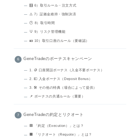
🧮 6）取引ルール・注文方式
⚠️ 7）証拠金維持・強制決済
🕐 8）取引時間
💡 9）リスク管理機能
🪪 10）取引口座のルール（要確認）
GeneTradeのボーナスキャンペーン
1. 🪙 口座開設ボーナス（入金不要ボーナス）
2. 💵 入金ボーナス（Deposit Bonus）
3. 🛠 その他の特典（場合によって提供）
📌 ボーナスの共通ルール（重要）
GeneTradeの約定とリクオート
🟦 「約定（Execution）」とは？
🟧 「リクオート（Requote）」とは？