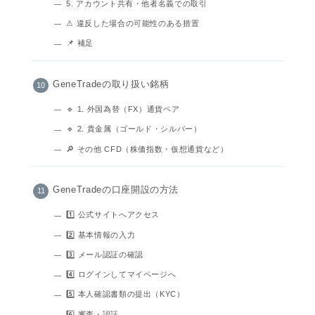
5. アカウント共有・他者名義での取引
⚠ 違反した場合の可能性のある措置
📌 補足
GeneTradeの取り扱い銘柄
🔹 1. 外国為替（FX）通貨ペア
🔹 2. 貴金属（ゴールド・シルバー）
🔎 その他 CFD（株価指数・仮想通貨など）
GeneTradeの口座開設の方法
1️⃣ 公式サイトへアクセス
2️⃣ 基本情報の入力
3️⃣ メール認証の確認
4️⃣ ログインしてマイページへ
5️⃣ 本人確認書類の提出（KYC）
6️⃣ 審査・認証