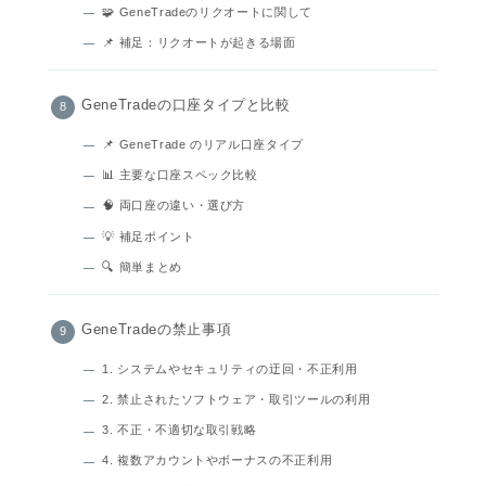
🧩 GeneTradeのリクオートに関して
📌 補足：リクオートが起きる場面
GeneTradeの口座タイプと比較
📌 GeneTrade のリアル口座タイプ
📊 主要な口座スペック比較
🧠 両口座の違い・選び方
💡 補足ポイント
🔍 簡単まとめ
GeneTradeの禁止事項
1. システムやセキュリティの迂回・不正利用
2. 禁止されたソフトウェア・取引ツールの利用
3. 不正・不適切な取引戦略
4. 複数アカウントやボーナスの不正利用