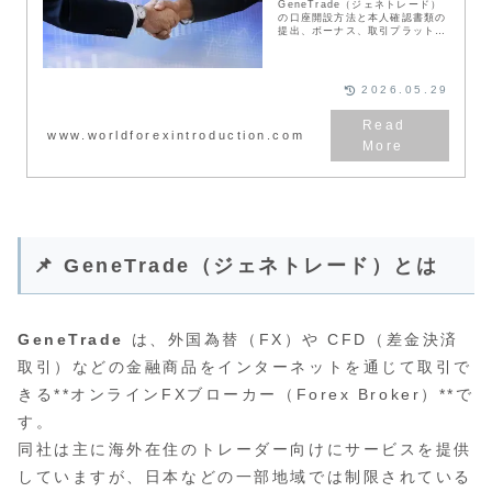
GeneTrade（ジェネトレード）
の口座開設方法と本人確認書類の
提出、ボーナス、取引プラットフ
ォームに関して記事として解説を
しています。GeneTradeはわず
か数分で口座開設が完了しますの
で、初心者の方にもとてもお勧め
2026.05.29
のFX会社と言えるでしょう。評
判や口コミに関しては以下の記事
で紹介しておりますので参考にし
www.worldforexintroduction.com
てもらえればと思います。
📌 GeneTrade（ジェネトレード）とは
GeneTrade
は、外国為替（FX）や CFD（差金決済
取引）などの金融商品をインターネットを通じて取引で
きる**オンラインFXブローカー（Forex Broker）**で
す。
同社は主に海外在住のトレーダー向けにサービスを提供
していますが、日本などの一部地域では制限されている