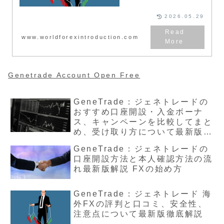
ジ、安全性や信頼性評価について
解説をしています。GeneTrade
は高いレバレッジが特徴のFX会
2026.05.29
社となり、世界中にユーザーがお
ります。特に日本人やフランス人
の登録者が多いため、欧州や日本
www.worldforexintroduction.com
では認知度のとても高いFX会社
と言えるでしょう。
Genetrade Account Open Free
GeneTrade：ジェネトレードの
おすすめ口座開設・入金ボーナ
ス、キャンペーンを比較してまと
め、受け取り方について最新版を
解説
GeneTrade：ジェネトレードの
口座開設方法と本人確認方法の流
れ最新版解説 FXの始め方
GeneTrade：ジェネトレード 海
外FXの評判と口コミ、安全性、
注意点について最新版徹底解説