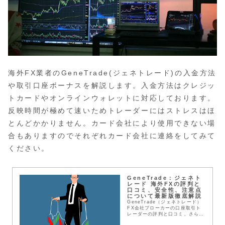
海外FX業者のGeneTrade(ジェネトレード)の入金方法
や取引口座ボーナスを解説します。入金方法はクレジッ
トカードやオンラインウォレットに対応しております。
反映時間が極めて速いためトレーダーにはストレスはほ
とんどかかりません。カード会社により使用できない場
合もありますのでそれぞれカード会社に連絡をしてみて
ください。
GeneTrade：ジェネト
レード 海外FXの評判と
口コミ、安全性、注意点
について最新版徹底解説
GeneTrade（ジェネトレード）
FX会社ブローカーの口座取引ト
レーダーの評判と口コミ、さらに
はサポート、ボーナス、レバレッ