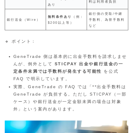
料は利用者負担
あり
銀行側の受取/中継
無料条件あり
（例：
銀行送金（Wire）
手数料、為替手数料
$200以上等）
など
🔹 ポイント：
GeneTrade 側は基本的に出金手数料を請求しませ
んが、例外として
STICPAY 出金や銀行送金の一
定条件未満では手数料が発生する可能性
を公式
FAQ で明示しています。
実際、GeneTrade の FAQ では「**出金手数料は
GeneTrade が負担する。ただし STICPAY（一部
ケース）や銀行送金が一定金額未満の場合は対象
外」という案内があります。