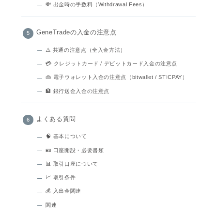
💸 出金時の手数料（Withdrawal Fees）
GeneTradeの入金の注意点
⚠️ 共通の注意点（全入金方法）
💳 クレジットカード / デビットカード入金の注意点
👜 電子ウォレット入金の注意点（bitwallet / STICPAY）
🏦 銀行送金入金の注意点
よくある質問
🧠 基本について
🪪 口座開設・必要書類
📊 取引口座について
📈 取引条件
💰 入出金関連
関連