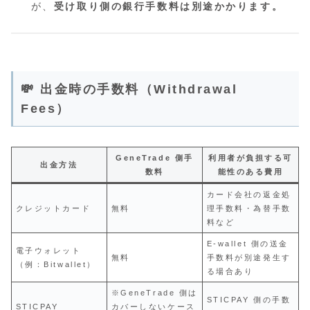
が、
受け取り側の銀行手数料は別途かかります。
💸 出金時の手数料（Withdrawal
Fees）
GeneTrade 側手
利用者が負担する可
出金方法
数料
能性のある費用
カード会社の返金処
クレジットカード
無料
理手数料・為替手数
料など
E‑wallet 側の送金
電子ウォレット
無料
手数料が別途発生す
（例：Bitwallet）
る場合あり
※GeneTrade 側は
STICPAY 側の手数
STICPAY
カバーしないケース