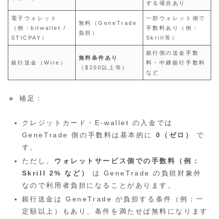
する場合あり
電子ウォレット
一部ウォレット側で
無料（GeneTrade
（例：bitwallet /
手数料あり（例：
負担）
STICPAY）
Skrill等）
銀行側の送金手数
無料条件あり
銀行送金（Wire）
料・中継銀行手数料
（$200以上等）
など
🔹 補足：
クレジットカード・E‑wallet の入金では
GeneTrade 側の手数料は基本的に
0（ゼロ）
で
す。
ただし、
ウォレットサービス側での手数料（例：
Skrill 2% など）
は GeneTrade の負担対象外
なので利用者負担になることがあります。
銀行送金は GeneTrade が負担する条件（例：一
定額以上）もあり、条件を満たせば無料になります