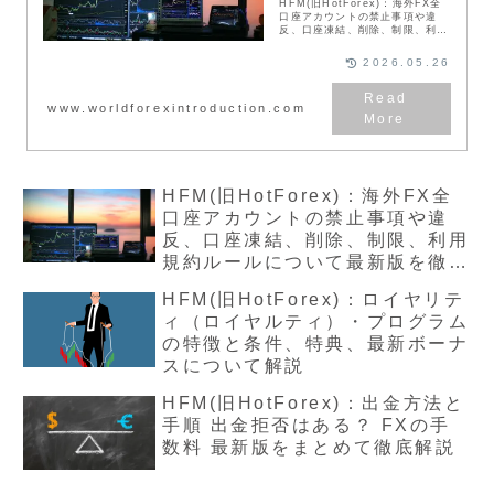
HFM(旧HotForex)：海外FX全
口座アカウントの禁止事項や違
反、口座凍結、削除、制限、利用
規約ルールについて最新版を徹底
解説。hfmの業者で出金拒否や禁
2026.05.26
止事項はある？本記事で利用や注
意について解説します。世界的に
も人気のFX会社であるHF
www.worldforexintroduction.com
Marketsは色々な口座を作ること
ができ、自由にトレードができま
す。しかし何でもOKというわけ
にはいきません。比較的優良な会
社として知られていますが、禁止
行為がありますので、必ず守って
ください。
HFM(旧HotForex)：海外FX全
口座アカウントの禁止事項や違
反、口座凍結、削除、制限、利用
規約ルールについて最新版を徹底
解説
HFM(旧HotForex)：ロイヤリテ
ィ（ロイヤルティ）・プログラム
の特徴と条件、特典、最新ボーナ
スについて解説
HFM(旧HotForex)：出金方法と
手順 出金拒否はある？ FXの手
数料 最新版をまとめて徹底解説