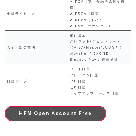
✔ FCA（英・金融行為規制機
構）
金融ライセンス
✔ FSCA（南ア）
✔ DFSA（ドバイ）
✔ FSA（セーシェル）
銀行送金
クレジット/デビットカード
入金・出金方法
（VISA/Master/JCBなど）
bitwallet / BXONE /
Binance Pay / 仮想通貨
セント口座
プレミアム口座
口座タイプ
プロ口座
ゼロ口座
トップアップボーナス口座
HFM Open Account Free