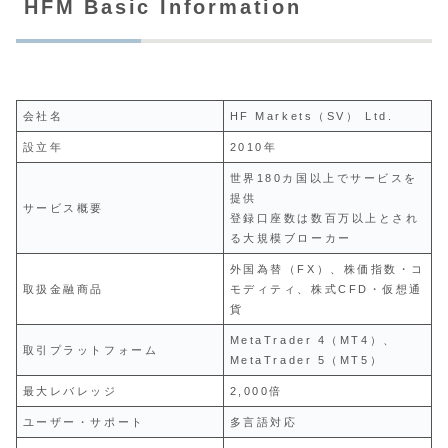
HFM Basic Information
会社名
HF Markets（SV） Ltd.
設立年
2010年
世界180カ国以上でサービスを
提供
サービス概要
登録口座数は数百万以上とされ
る大規模ブローカー
外国為替（FX）、株価指数・コ
取扱金融商品
モディティ、株式CFD・仮想通
貨
MetaTrader 4（MT4）、
取引プラットフォーム
MetaTrader 5（MT5）
最大レバレッジ
2,000倍
ユーザー・サポート
多言語対応