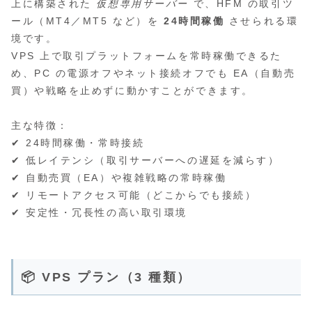
上に構築された
仮想専用サーバー
で、HFM の取引ツ
ール（MT4／MT5 など）を
24時間稼働
させられる環
境です。
VPS 上で取引プラットフォームを常時稼働できるた
め、PC の電源オフやネット接続オフでも EA（自動売
買）や戦略を止めずに動かすことができます。
主な特徴：
✔ 24時間稼働・常時接続
✔ 低レイテンシ（取引サーバーへの遅延を減らす）
✔ 自動売買（EA）や複雑戦略の常時稼働
✔ リモートアクセス可能（どこからでも接続）
✔ 安定性・冗長性の高い取引環境
📦 VPS プラン（3 種類）