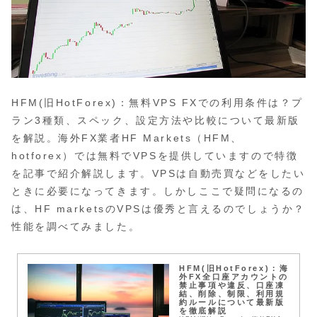
HFM(旧HotForex)：無料VPS FXでの利用条件は？プ
ラン3種類、スペック、設定方法や比較について最新版
を解説。海外FX業者HF Markets（HFM、
hotforex）では無料でVPSを提供していますので特徴
を記事で紹介解説します。VPSは自動売買などをしたい
ときに必要になってきます。しかしここで疑問になるの
は、HF marketsのVPSは優秀と言えるのでしょうか？
性能を調べてみました。
HFM(旧HotForex)：海
外FX全口座アカウントの
禁止事項や違反、口座凍
結、削除、制限、利用規
約ルールについて最新版
を徹底解説