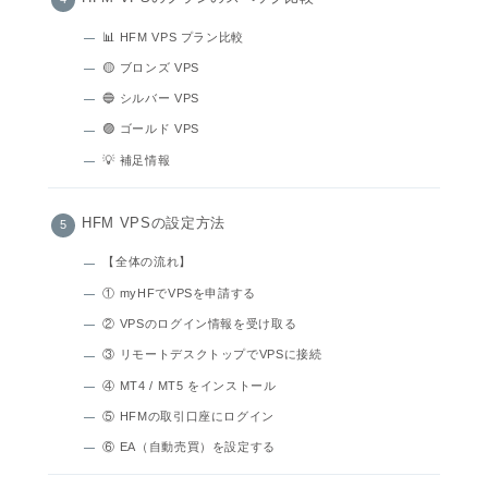
📊 HFM VPS プラン比較
🟡 ブロンズ VPS
🔵 シルバー VPS
🟣 ゴールド VPS
💡 補足情報
HFM VPSの設定方法
【全体の流れ】
① myHFでVPSを申請する
② VPSのログイン情報を受け取る
③ リモートデスクトップでVPSに接続
④ MT4 / MT5 をインストール
⑤ HFMの取引口座にログイン
⑥ EA（自動売買）を設定する