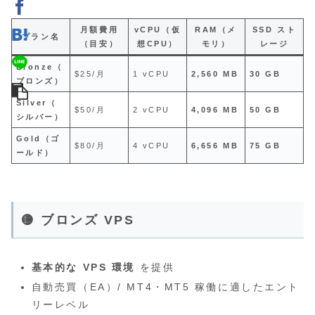
月額費用
vCPU（仮
RAM（メ
SSD スト
プラン名
（目安）
想CPU）
モリ）
レージ
Bronze（
$25/月
1 vCPU
2,560 MB
30 GB
ブロンズ）
Silver（
$50/月
2 vCPU
4,096 MB
50 GB
シルバー）
Gold（ゴ
$80/月
4 vCPU
6,656 MB
75 GB
ールド）
🟡 ブロンズ VPS
基本的な VPS 環境
を提供
自動売買（EA）/ MT4・MT5 稼働に適したエント
リーレベル