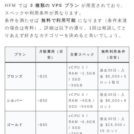
HFM では
3 種類の VPS プラン
が用意されており、
スペックや利用条件が異なります。
条件を満たせば
無料で利用可能
になります（条件未達
の場合は有料）。詳細は以下の通り。1回は相談してと
りあえず好きなカテゴリーを決めると良いでしょう。
月額費用（目
無料利用条件
プラン
主要スペック
安）
（目安）
vCPU 1 /
過去30日：入
RAM ~2.5GB
ブロンズ
~$25
金 $5,000＋5
/ SSD
ロット取引
~30GB
vCPU 2 /
過去30日：入
シルバー
~$50
RAM ~4GB /
金 $8,000＋8
SSD ~50GB
ロット
vCPU 4 /
過去30日：入
RAM ~6.6GB
ゴールド
~$80
金 $15,000＋
/ SSD
15 ロット
~75GB