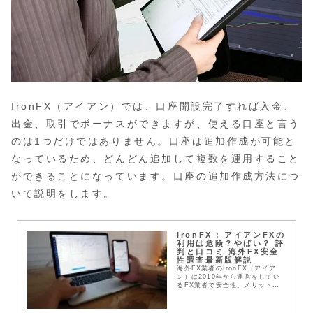
IronFX（アイアン）では、口座開設完了すれば入金、
出金、取引でボーナスができますが、使える口座と言う
のは1つだけではありません。口座は追加作成が可能と
なっているため、どんどん追加して複数を運用すること
ができることになっています。口座の追加作成方法につ
いて説明をします。
IronFX : アイアンFXの
利用は危険？やばい？ 評
判と口コミ 海外FX安全
性調査最新版解説
海外FX業者のIronFX（アイア
ン）は2010年から運営をしてい
るFX業者で安全性、メリット、
デメリットなど評判はどうでしょ
うか？おすすめ？記事で解説しま
す。運営経歴が10年以上あるた