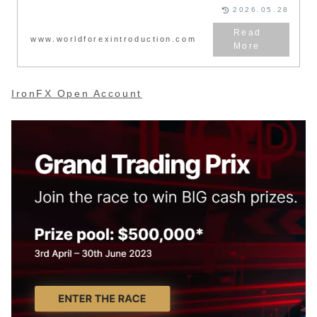
め、詐欺などの心配もありませ
2026.05.28
ん。IronFXは外国為替だけでな
く、コモディティ、スポットメタ
ル、バイナリーオプションの取引
www.worldforexintroduction.com
にも対応しているブローカーです
ので利用しているユーザーもとて
も多いです。
IronFX Open Account