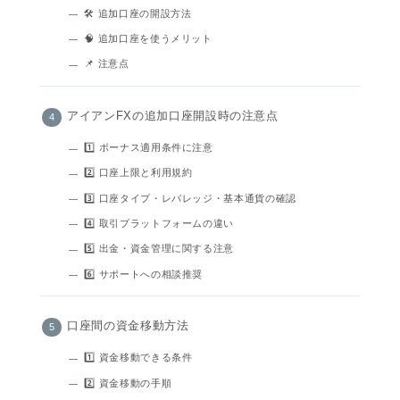
🛠 追加口座の開設方法
🧠 追加口座を使うメリット
📌 注意点
アイアンFXの追加口座開設時の注意点
1️⃣ ボーナス適用条件に注意
2️⃣ 口座上限と利用規約
3️⃣ 口座タイプ・レバレッジ・基本通貨の確認
4️⃣ 取引プラットフォームの違い
5️⃣ 出金・資金管理に関する注意
6️⃣ サポートへの相談推奨
口座間の資金移動方法
1️⃣ 資金移動できる条件
2️⃣ 資金移動の手順