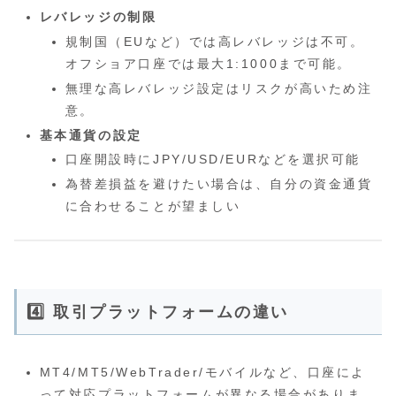
レバレッジの制限
規制国（EUなど）では高レバレッジは不可。
オフショア口座では最大1:1000まで可能。
無理な高レバレッジ設定はリスクが高いため注
意。
基本通貨の設定
口座開設時にJPY/USD/EURなどを選択可能
為替差損益を避けたい場合は、自分の資金通貨
に合わせることが望ましい
4️⃣ 取引プラットフォームの違い
MT4/MT5/WebTrader/モバイルなど、口座によ
って対応プラットフォームが異なる場合がありま