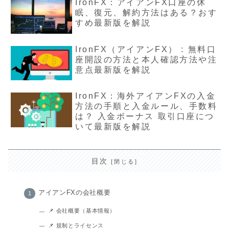
IronFX：アイアンFX口座の休
眠、復元、解約方法はある？おす
すめ最新版を解説
IronFX（アイアンFX） : 無料口
座開設の方法と本人確認方法や注
意点最新版を解説
IronFX：海外アイアンFXの入金
方法の手順と入金ルール、手数料
は？ 入金ボーナス 取引口座につ
いて最新版を解説
目次
アイアンFXの会社概要
📌 会社概要（基本情報）
📌 規制とライセンス