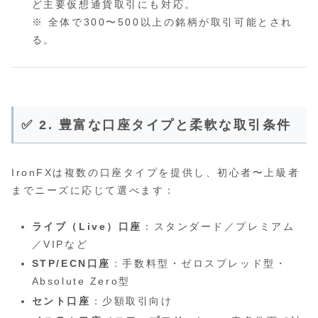
ど主要仮想通貨取引にも対応。
※ 全体で300〜500以上の銘柄が取引可能とされ
る。
✅ 2. 豊富な口座タイプと柔軟な取引条件
IronFXは複数の口座タイプを提供し、初心者〜上級者
までニーズに応じて選べます：
ライブ（Live）口座
：スタンダード／プレミアム
／VIPなど
STP/ECN口座
：手数料型・ゼロスプレッド型・
Absolute Zero型
セント口座
：少額取引向け