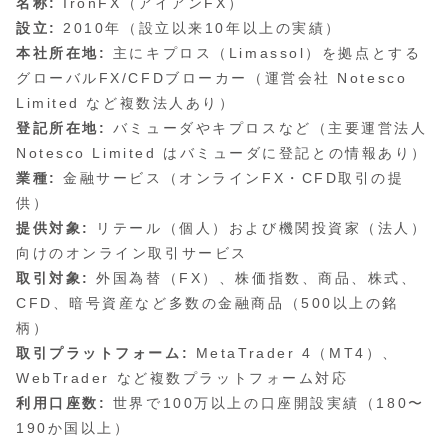
名称:
IronFX（アイアンFX）
設立:
2010年（設立以来10年以上の実績）
本社所在地:
主にキプロス（Limassol）を拠点とする
グローバルFX/CFDブローカー（運営会社 Notesco
Limited など複数法人あり）
登記所在地:
バミューダやキプロスなど（主要運営法人
Notesco Limited はバミューダに登記との情報あり）
業種:
金融サービス（オンラインFX・CFD取引の提
供）
提供対象:
リテール（個人）および機関投資家（法人）
向けのオンライン取引サービス
取引対象:
外国為替（FX）、株価指数、商品、株式、
CFD、暗号資産など多数の金融商品（500以上の銘
柄）
取引プラットフォーム:
MetaTrader 4（MT4）、
WebTrader など複数プラットフォーム対応
利用口座数:
世界で100万以上の口座開設実績（180〜
190か国以上）