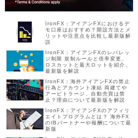
IronFX：アイアンFXにおけるデ
モ口座はおすすめ？開設方法とメ
リットや注意点を比較し最新版解
説
IronFX：アイアンFXのレバレッ
ジ制限 規制ルールと倍率変更、
ロスカットと最大ロットを紹介、
最新版を解説
IronFX：海外アイアンFXの禁止
行為とアカウント凍結 両建てや
アービトラージ、自動売買は禁
止？理由について最新版を解説
IronFX：アイアンFXのアフィリ
エイトプログラムとは？ 海外FX
のIBパートナーや報酬について最
新版