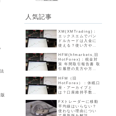
自
人気記事
XM(XMTrading)：
エックスエムでバン
ドルカードは入金に
使える？使い方や反
あ
映方法について最新
版を解説
HFM(hfmarkets,旧
HotForex)：税金対
策 年間取引報告書 取
引履歴の見方や方法
方法
について最新版を解
説
HFM（旧
HotForex）：休眠口
座・アーカイブと
は？口座維持手数料
新版
や開設方法について
最新版を解説
FXトレーダーに移動
平均線はいらない？
使わない理由につい
て最新版を解説