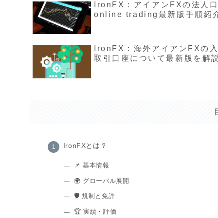
IronFX：アイアンFXの法人
online trading最新版手順
IronFX：海外アイアンFX
取引口座について最新版を解
IronFXとは？
📌 基本情報
🌍 グローバル展開
🛡️ 規制と免許
🏆 実績・評価