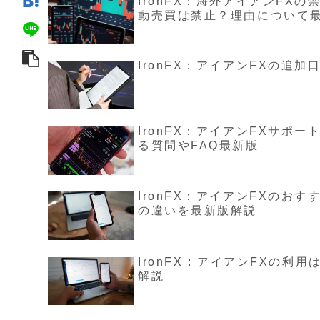
IronFX：海外アイアンFX
動売買は禁止？理由について
IronFX：アイアンFXの追
IronFX：アイアンFXサポ
る質問やFAQ最新版
IronFX：アイアンFXの
の違いを最新版解説
IronFX : アイアンFXの
解説