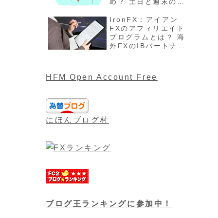
め？ 土日と週末の過
ごし方、注意点最新
版を解説
IronFX：アイアン
FXのアフィリエイト
プログラムとは？ 海
外FXのIBパートナー
や報酬について最新
版
HFM Open Account Free
にほんブログ村
ブログ王ランキングに参加中！