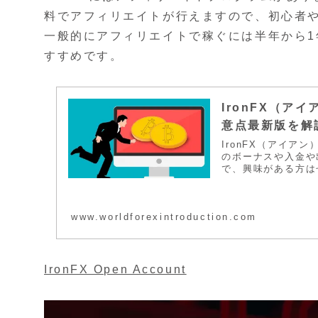
料でアフィリエイトが行えますので、初心者
一般的にアフィリエイトで稼ぐには半年から
すすめです。
IronFX（ア
意点最新版を解
IronFX（アイ
のボーナスや入金や
で、興味がある方は
れにともなうよくあ
www.worldforexintroduction.com
IronFX Open Account