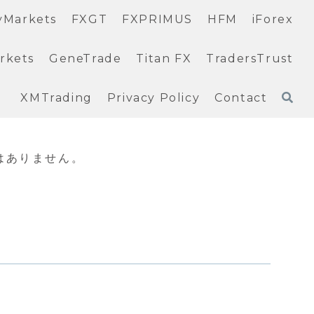
yMarkets
FXGT
FXPRIMUS
HFM
iForex
rkets
GeneTrade
Titan FX
TradersTrust
XMTrading
Privacy Policy
Contact
はありません。