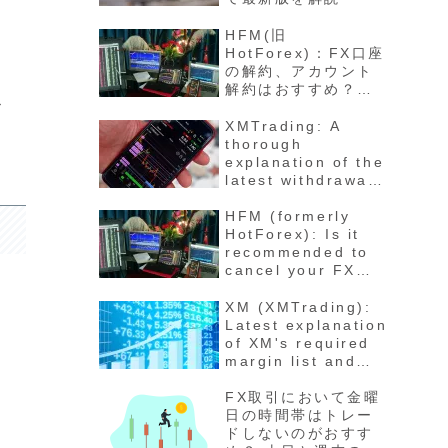
HFM(旧
HotForex)：FX口座
の解約、アカウント
解約はおすすめ？退
ス
会の方法と手順 最新
版徹底解説
XMTrading: A
thorough
explanation of the
latest withdrawal
methods,
procedures, fees,
HFM (formerly
and number of
HotForex): Is it
days for funds to
recommended to
arrive
cancel your FX
account? How to
cancel your
XM (XMTrading):
account - Latest
Latest explanation
detailed
of XM's required
explanation
margin list and
maintenance rate
calculation
FX取引において金曜
method for each
日の時間帯はトレー
stock
ドしないのがおすす