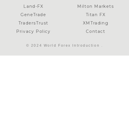
Land-FX
Milton Markets
GeneTrade
Titan FX
TradersTrust
XMTrading
Privacy Policy
Contact
© 2024 World Forex Introduction .