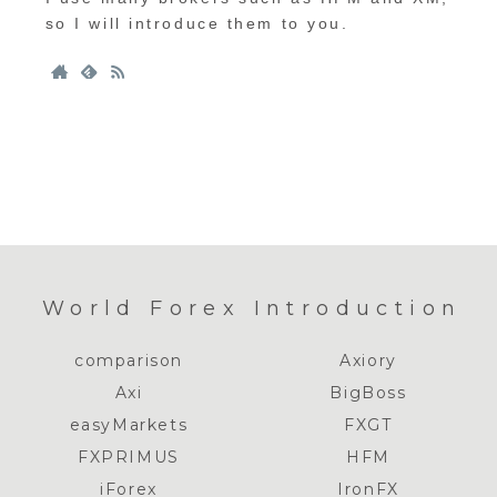
so I will introduce them to you.
World Forex Introduction
comparison
Axiory
Axi
BigBoss
easyMarkets
FXGT
FXPRIMUS
HFM
iForex
IronFX