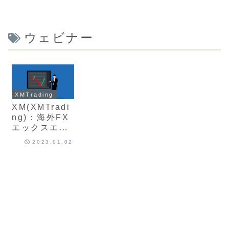
ウェビナー
XMTrading
XM(XMTradi
ng)：海外FX
エックスエム
の無料ウェビ
2023.01.02
ナー参加方法
や評判、口コ
ミについて最
新版を徹底解
説