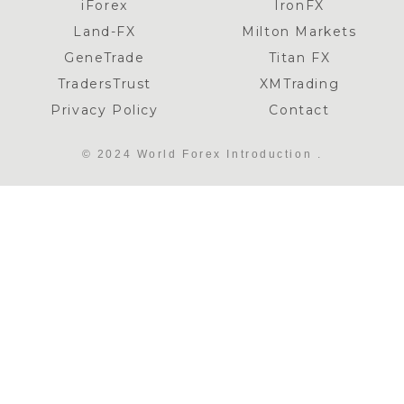
iForex
IronFX
Land-FX
Milton Markets
GeneTrade
Titan FX
TradersTrust
XMTrading
Privacy Policy
Contact
© 2024 World Forex Introduction .