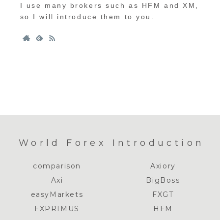
I use many brokers such as HFM and XM,
so I will introduce them to you.
World Forex Introduction
comparison
Axiory
Axi
BigBoss
easyMarkets
FXGT
FXPRIMUS
HFM