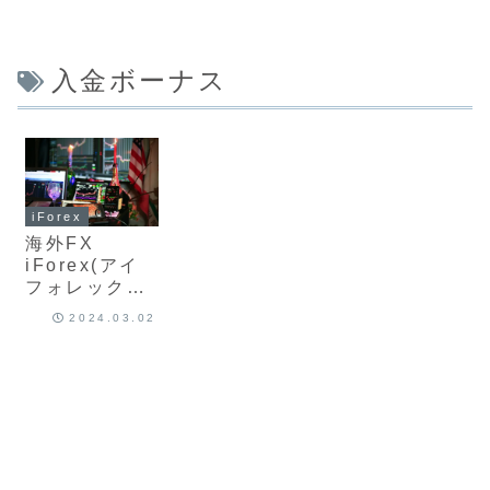
入金ボーナス
iForex
海外FX
iForex(アイ
フォレックス)
の最新の口座
2024.03.02
開設・入金ボ
ーナス、キャ
ンペーンの全
種類や使い方
比較、受け取
り条件をまと
めて徹底解説