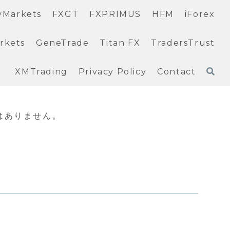
yMarkets
FXGT
FXPRIMUS
HFM
iForex
rkets
GeneTrade
Titan FX
TradersTrust
XMTrading
Privacy Policy
Contact
はありません。