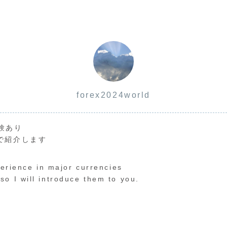
forex2024world
験あり
で紹介します
perience in major currencies
o I will introduce them to you.