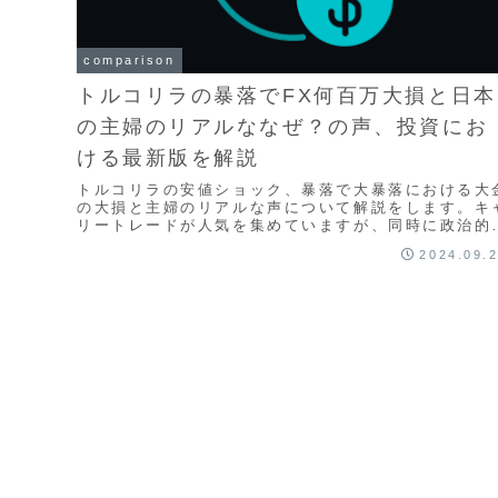
comparison
トルコリラの暴落でFX何百万大損と日本
の主婦のリアルななぜ？の声、投資にお
ける最新版を解説
トルコリラの安値ショック、暴落で大暴落における大
の大損と主婦のリアルな声について解説をします。キ
リートレードが人気を集めていますが、同時に政治的
安定さやインフレ率の高さなどからリスクも大きく、
2024.09.
重な取引が必要です。本記事では、トルコリラFX取
の概要とリスク管理について解説します。