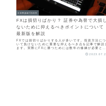
comparison
FXは損切りばかり？ 証券や為替で大損
ないために抑えるべきポイントについて
最新版を解説
FXでは損切りばかりする人が多いです。投資方法に
いて負けないために重要な抑えるべき点を記事で解説
ます。実際にFXに勝つためには数年の修練が必要と
れるのです。そのため、損切りばかりになるのは当た
2023.07.
前です。嫌になってしまう方が多いのですが、トライ
ンドエラーを続けることが大事です。