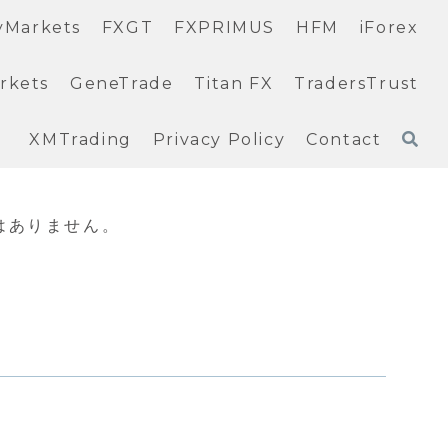
yMarkets
FXGT
FXPRIMUS
HFM
iForex
rkets
GeneTrade
Titan FX
TradersTrust
XMTrading
Privacy Policy
Contact
はありません。