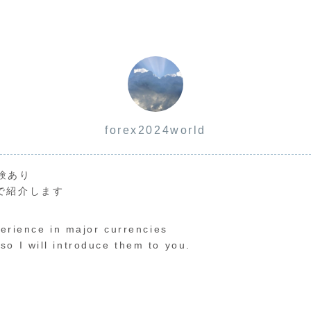
forex2024world
験あり
で紹介します
perience in major currencies
o I will introduce them to you.