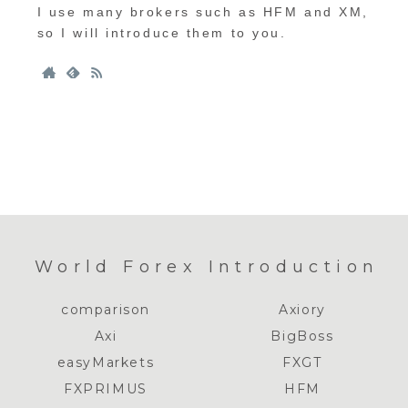
I use many brokers such as HFM and XM,
so I will introduce them to you.
World Forex Introduction
comparison
Axiory
Axi
BigBoss
easyMarkets
FXGT
FXPRIMUS
HFM