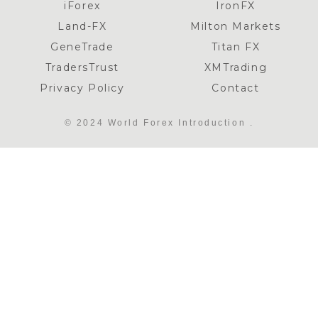
iForex
IronFX
Land-FX
Milton Markets
GeneTrade
Titan FX
TradersTrust
XMTrading
Privacy Policy
Contact
© 2024 World Forex Introduction .