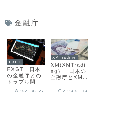
金融庁
XMTrading
FXGT
XM(XMTradi
FXGT：日本
ng）：日本の
の金融庁との
金融庁とXMの
トラブル関係
関係 違法？登
や違法の見解
録無の理由に
2023.02.27
2023.01.13
は？金融ライ
ついて最新版
センスの登録
徹底解説
と海外FX会社
の安全性につ
いて最新版徹
底解説