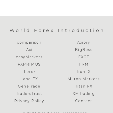
World Forex Introduction
comparison
Axiory
Axi
BigBoss
easyMarkets
FXGT
FXPRIMUS
HFM
iForex
IronFX
Land-FX
Milton Markets
GeneTrade
Titan FX
TradersTrust
XMTrading
Privacy Policy
Contact