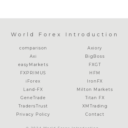
World Forex Introduction
comparison
Axiory
Axi
BigBoss
easyMarkets
FXGT
FXPRIMUS
HFM
iForex
IronFX
Land-FX
Milton Markets
GeneTrade
Titan FX
TradersTrust
XMTrading
Privacy Policy
Contact