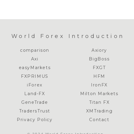
World Forex Introduction
comparison
Axiory
Axi
BigBoss
easyMarkets
FXGT
FXPRIMUS
HFM
iForex
IronFX
Land-FX
Milton Markets
GeneTrade
Titan FX
TradersTrust
XMTrading
Privacy Policy
Contact