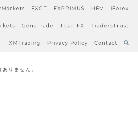
yMarkets
FXGT
FXPRIMUS
HFM
iForex
rkets
GeneTrade
Titan FX
TradersTrust
XMTrading
Privacy Policy
Contact
はありません。