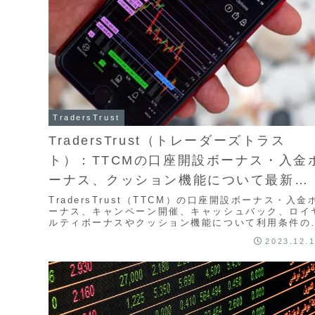
TradersTrust
TradersTrust（トレーダーズトラス
ト）：TTCMの口座開設ボーナス・入金
ーナス、クッション機能について最新版
を徹底解説
TradersTrust（TTCM）の口座開設ボーナス・入金
ーナス、キャンペーン開催、キャッシュバック、ロイ
ルティボーナスやクッション機能について利用条件の
とめを解説しています。TradersTrustでは様々な特
2023.12.
があり、非常にトレーダーにとっては便利なサービス
充実しております。それぞれ説明をしていきます。