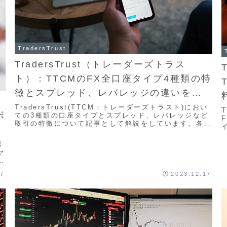
TradersTrust
TradersTrust（トレーダーズトラス
ト）：TTCMのFX全口座タイプ4種類の特
徴とスプレッド、レバレッジの違いを最
新版解説
TradersTrust(TTCM：トレーダーズトラスト)におい
ボ
ての3種類の口座タイプとスプレッド、レバレッジなど
取引の特徴について記事として解説をしています。各口
座の違いは、初回最低入金額、スプレッドや取引手数料
の有無において差があります。まずは各口座タイプの概
ボ
要について簡単に説明をさせて頂きます。
ヤ
ま
典
17
2023.12.17
が