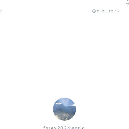
17
2023.12.17
forex2024world