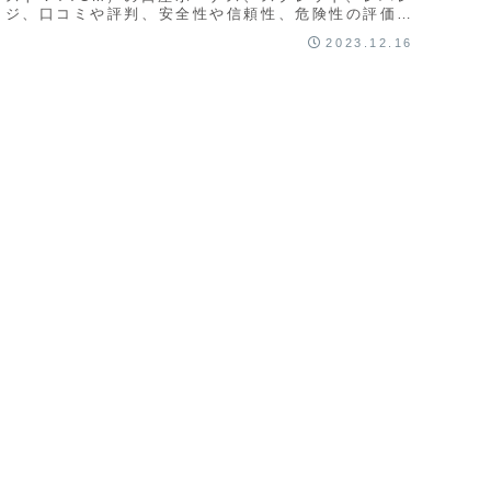
ッジ、口コミや評判、安全性や信頼性、危険性の評価を
記事として徹底解説します。TradersTrustは透明性の
2023.12.16
高い注文方式であるNDD方式を採用しているFX会社で
あり、運営期間もそこそこ長いため、とても信頼がおけ
る会社と言えるでしょう。全体的な評判をまとめていま
す。