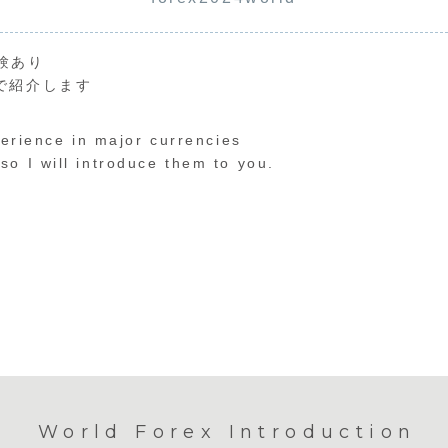
験あり
で紹介します
perience in major currencies
o I will introduce them to you.
World Forex Introduction