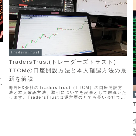
TradersTrust
TradersTrust(トレーダーズトラスト)：
TTCMの口座開設方法と本人確認方法の最
徹
新を解説
い
入
海外FX会社のTradersTrust（TTCM）の口座開設方
れ
法と本人確認方法、取引についてを記事として解説いた
り
します。TradersTrustは運営歴のとても長い会社で10
年以上の実績を持っているので安全です。口座開設は数
分程度で終わりますので、それほど長い時間はかかりま
せん。身分証明書と住所確認書類の提出が必須となって
います。