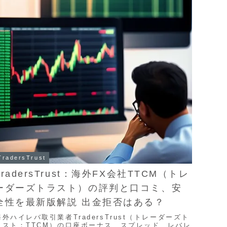
TradersTrust
TradersTrust：海外FX会社TTCM（トレ
ーダーズトラスト）の評判と口コミ、安
全性を最新版解説 出金拒否はある？
海外ハイレバ取引業者TradersTrust（トレーダーズト
ラスト：TTCM）の口座ボーナス、スプレッド、レバレ