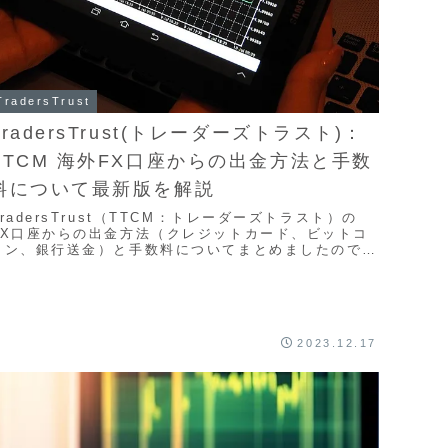
TradersTrust
TradersTrust(トレーダーズトラスト)：
TTCM 海外FX口座からの出金方法と手数
料について最新版を解説
TradersTrust（TTCM：トレーダーズトラスト）の
FX口座からの出金方法（クレジットカード、ビットコ
イン、銀行送金）と手数料についてまとめましたので解
説します。TradersTrustでは出金手数料はすべて無料
となっています。また銀行送金、ビットウォレット、さ
らにはクレジットカードなどにも対応しており、すべて
はウォレット口座を経由して出金処理が必要になりま
す。
2023.12.17