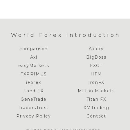
World Forex Introduction
comparison
Axiory
Axi
BigBoss
easyMarkets
FXGT
FXPRIMUS
HFM
iForex
IronFX
Land-FX
Milton Markets
GeneTrade
Titan FX
TradersTrust
XMTrading
Privacy Policy
Contact