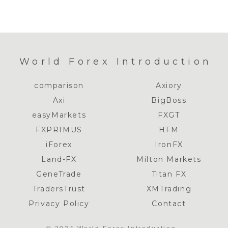
World Forex Introduction
comparison
Axiory
Axi
BigBoss
easyMarkets
FXGT
FXPRIMUS
HFM
iForex
IronFX
Land-FX
Milton Markets
GeneTrade
Titan FX
TradersTrust
XMTrading
Privacy Policy
Contact