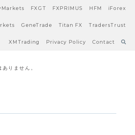
yMarkets
FXGT
FXPRIMUS
HFM
iForex
rkets
GeneTrade
Titan FX
TradersTrust
XMTrading
Privacy Policy
Contact
はありません。