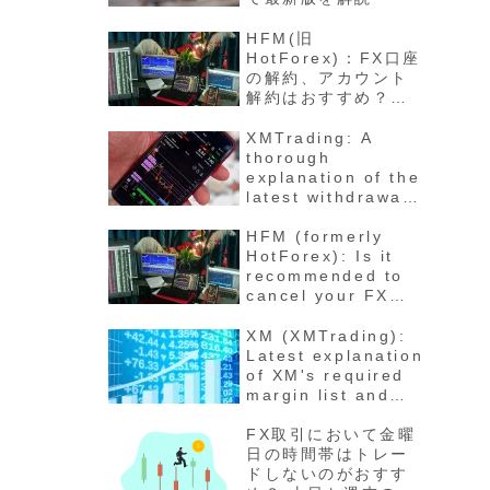
HFM(旧
HotForex)：FX口座
の解約、アカウント
解約はおすすめ？退
会の方法と手順 最新
版徹底解説
XMTrading: A
thorough
explanation of the
latest withdrawal
methods,
procedures, fees,
HFM (formerly
and number of
HotForex): Is it
days for funds to
recommended to
arrive
cancel your FX
account? How to
cancel your
XM (XMTrading):
account - Latest
Latest explanation
detailed
of XM's required
explanation
margin list and
maintenance rate
calculation
FX取引において金曜
method for each
日の時間帯はトレー
stock
ドしないのがおすす