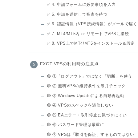
✅ 4. 申請フォームに必要事項を入力
✅ 5. 申請を送信して審査を待つ
✅ 6. 認証情報（VPS接続情報）がメールで届く
✅ 7. MT4/MT5内 or リモートでVPSに接続
✅ 8. VPS上でMT4/MT5をインストール＆設定
FXGT VPSの利用時の注意点
🔴 ①「ログアウト」ではなく「切断」を使う
🔴 ② 無料VPSの維持条件を毎月チェック
🔴 ③ Windows Updateによる自動再起動
🔴 ④ VPSのスペックを過信しない
🔴 ⑤ EAエラー・取引停止に気づきにくい
🔴 ⑥ パスワード管理は厳重に
🔴 ⑦ VPSは「取引を保証」するものではない