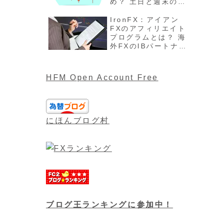
め？ 土日と週末の過
ごし方、注意点最新
版を解説
IronFX：アイアン
FXのアフィリエイト
プログラムとは？ 海
外FXのIBパートナー
や報酬について最新
版
HFM Open Account Free
にほんブログ村
ブログ王ランキングに参加中！