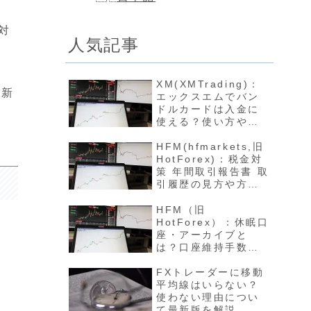
対
人気記事
XM(XMTrading)：
最新
エックスエムでバン
ドルカードは入金に
使える？使い方や反
映方法について最新
版を解説
HFM(hfmarkets,旧
HotForex)：税金対
策 年間取引報告書 取
引履歴の見方や方法
について最新版を解
説
HFM（旧
HotForex）：休眠口
座・アーカイブと
は？口座維持手数料
や開設方法について
最新版を解説
FXトレーダーに移動
平均線はいらない？
使わない理由につい
て最新版を解説