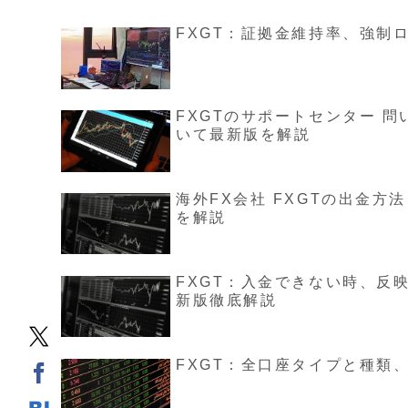
FXGT：証拠金維持率、強制
FXGTのサポートセンター 問
いて最新版を解説
海外FX会社 FXGTの出金
を解説
FXGT：入金できない時、反
新版徹底解説
FXGT：全口座タイプと種類