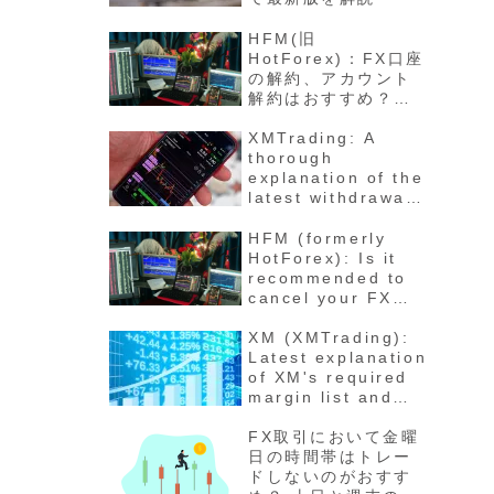
HFM(旧
HotForex)：FX口座
の解約、アカウント
解約はおすすめ？退
会の方法と手順 最新
版徹底解説
XMTrading: A
thorough
explanation of the
latest withdrawal
methods,
procedures, fees,
HFM (formerly
and number of
HotForex): Is it
days for funds to
recommended to
arrive
cancel your FX
account? How to
cancel your
XM (XMTrading):
account - Latest
Latest explanation
detailed
of XM's required
explanation
margin list and
maintenance rate
calculation
FX取引において金曜
method for each
日の時間帯はトレー
stock
ドしないのがおすす