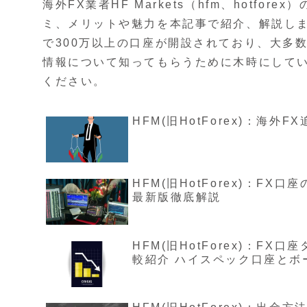
海外FX業者HF Markets（hfm、hotf
ミ、メリットや魅力を本記事で紹介、解説しま
で300万以上の口座が開設されており、大多
情報について知ってもらうために木時にして
ください。
HFM(旧HotForex)：海
HFM(旧HotForex)：
最新版徹底解説
HFM(旧HotForex)：F
較紹介 ハイスペック口座とボ