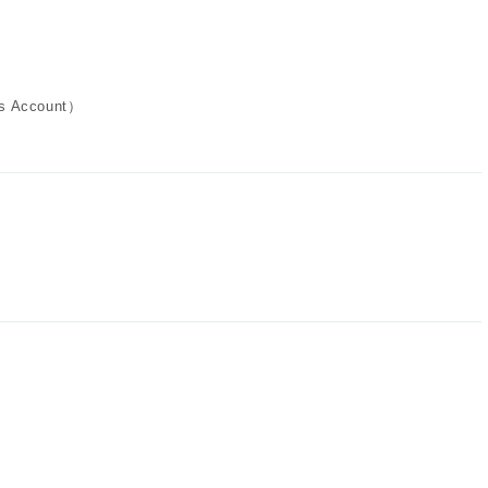
 Account）
？