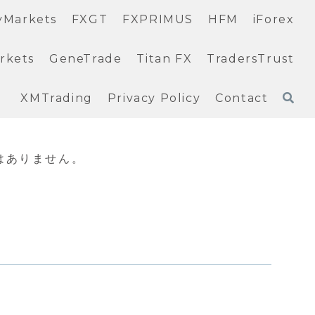
yMarkets
FXGT
FXPRIMUS
HFM
iForex
rkets
GeneTrade
Titan FX
TradersTrust
XMTrading
Privacy Policy
Contact
はありません。