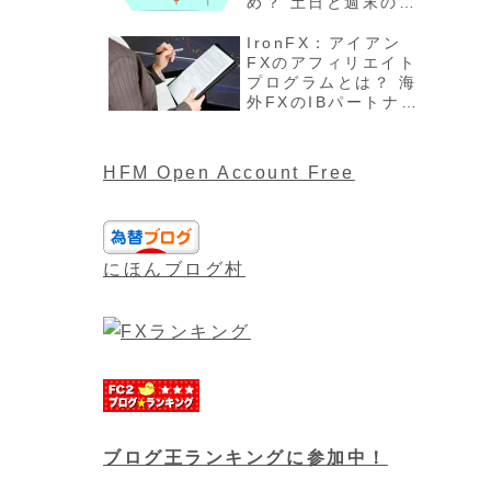
め？ 土日と週末の過
ごし方、注意点最新
版を解説
IronFX：アイアン
FXのアフィリエイト
プログラムとは？ 海
外FXのIBパートナー
や報酬について最新
版
HFM Open Account Free
にほんブログ村
ブログ王ランキングに参加中！