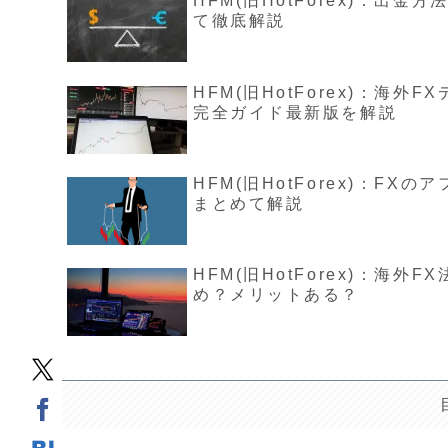
HFM(旧HotForex)：出
て徹底解説
HFM(旧HotForex)：
完全ガイド最新版を解説
HFM(旧HotForex)：
まとめて解説
HFM(旧HotForex)：海
め？メリットある？