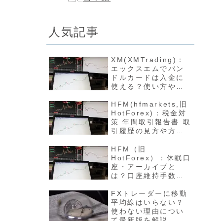
人気記事
XM(XMTrading)：
エックスエムでバン
ドルカードは入金に
使える？使い方や反
映方法について最新
版を解説
HFM(hfmarkets,旧
HotForex)：税金対
策 年間取引報告書 取
引履歴の見方や方法
について最新版を解
説
HFM（旧
HotForex）：休眠口
座・アーカイブと
は？口座維持手数料
や開設方法について
最新版を解説
FXトレーダーに移動
平均線はいらない？
使わない理由につい
て最新版を解説