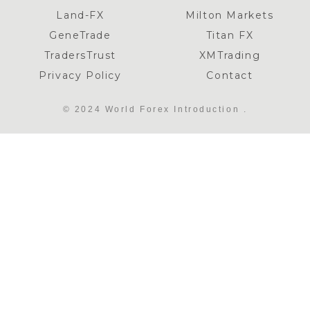
Land-FX
Milton Markets
GeneTrade
Titan FX
TradersTrust
XMTrading
Privacy Policy
Contact
© 2024 World Forex Introduction .