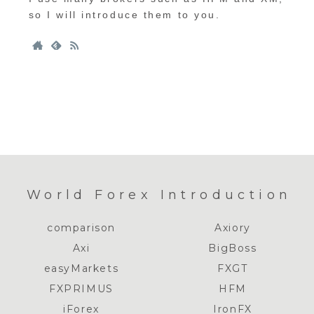
so I will introduce them to you.
World Forex Introduction
comparison
Axiory
Axi
BigBoss
easyMarkets
FXGT
FXPRIMUS
HFM
iForex
IronFX