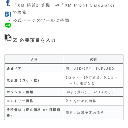
「XM 損益計算機」や「XM Profit Calculator」
で検索
公式ページのツールに移動
② 必要項目を入力
項目
説明
通貨ペア
例：USD/JPY、EUR/USD
1ロット＝10万通貨、0.1ロッ
取引量（ロット数）
ト＝1万通貨など
ポジション種類
Buy（買い）、Sell（売り）
エントリー価格
取引を始めた価格
決済価格（現在価格 or 目標価
売る／決済予定の価格
格）