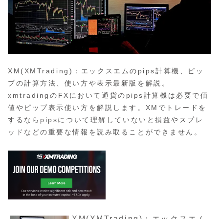
XM(XMTrading)：エックスエムのpips計算機、ピッ
プの計算方法、使い方や表示最新版を解説。
xmtradingのFXにおいて通貨のpips計算機は必要で価
値やピップ表示使い方を解説します。XMでトレードを
するならpipsについて理解していないと損益やスプレ
ッドなどの重要な情報を読み取ることができません。
XM(XMTrading)：エックスエム