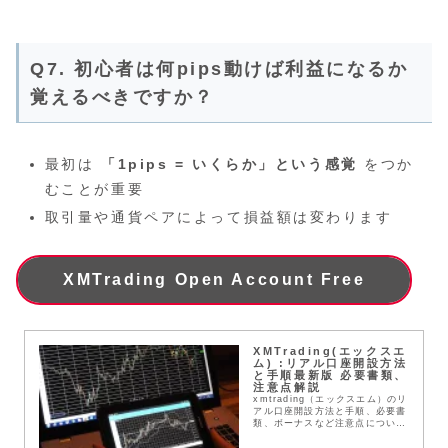
Q7. 初心者は何pips動けば利益になるか
覚えるべきですか？
最初は
「1pips = いくらか」という感覚
をつか
むことが重要
取引量や通貨ペアによって損益額は変わります
XMTrading Open Account Free
XMTrading(エックスエ
ム) :リアル口座開設方法
と手順最新版 必要書類、
注意点解説
xmtrading（エックスエム）のリ
アル口座開設方法と手順、必要書
類、ボーナスなど注意点について
本記事で紹介し解説します。
XMTradingは世界で最も使用さ