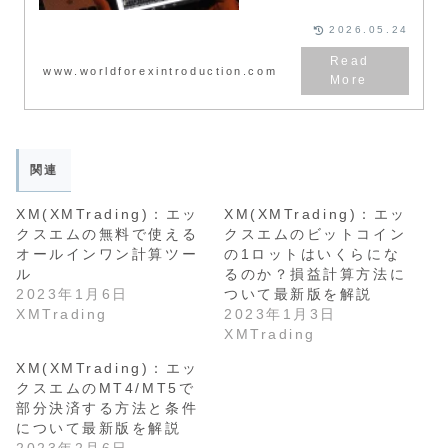
れているFX会社です。FXを実際
にやるためにはFX会社で口座を
2026.05.24
広く必要があります。ちなみに口
座開設は初心者でも簡単に手続き
可能で、費用も発生しません。口
www.worldforexintroduction.com
座開設と聞くと面倒に聞こえるか
もしれませんが、所要時間は、登
録フォームの入力に10分程度、
必要書類の認証に30分程度あれ
ば終わるため、早ければ、開設手
続きをした初日からトレード開始
が可能になるのです。
関連
XM(XMTrading)：エッ
XM(XMTrading)：エッ
クスエムの無料で使える
クスエムのビットコイン
オールインワン計算ツー
の1ロットはいくらにな
ル
るのか？損益計算方法に
2023年1月6日
ついて最新版を解説
XMTrading
2023年1月3日
XMTrading
XM(XMTrading)：エッ
クスエムのMT4/MT5で
部分決済する方法と条件
について最新版を解説