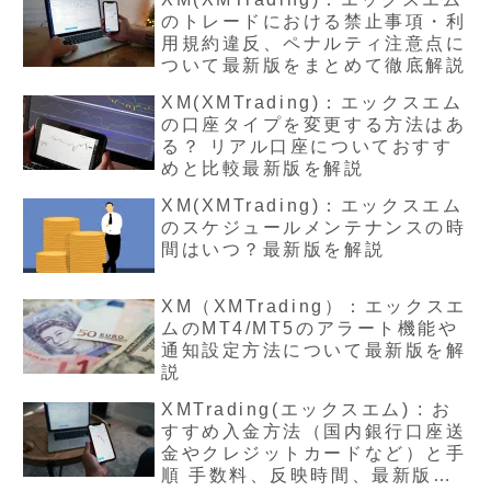
のトレードにおける禁止事項・利
用規約違反、ペナルティ注意点に
ついて最新版をまとめて徹底解説
XM(XMTrading)：エックスエム
の口座タイプを変更する方法はあ
る？ リアル口座についておすす
めと比較最新版を解説
XM(XMTrading)：エックスエム
のスケジュールメンテナンスの時
間はいつ？最新版を解説
XM（XMTrading）：エックスエ
ムのMT4/MT5のアラート機能や
通知設定方法について最新版を解
説
XMTrading(エックスエム) : お
すすめ入金方法（国内銀行口座送
金やクレジットカードなど）と手
順 手数料、反映時間、最新版に