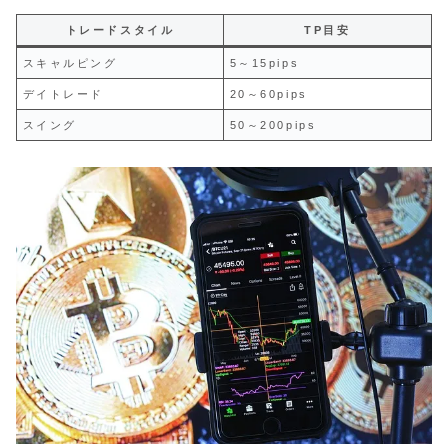
トレードスタイル
TP目安
スキャルピング
5～15pips
デイトレード
20～60pips
スイング
50～200pips