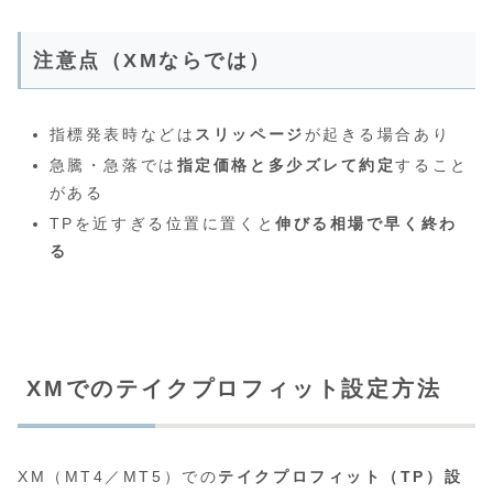
注意点（XMならでは）
指標発表時などは
スリッページ
が起きる場合あり
急騰・急落では
指定価格と多少ズレて約定
すること
がある
TPを近すぎる位置に置くと
伸びる相場で早く終わ
る
XMでのテイクプロフィット設定方法
XM（MT4／MT5）での
テイクプロフィット（TP）設