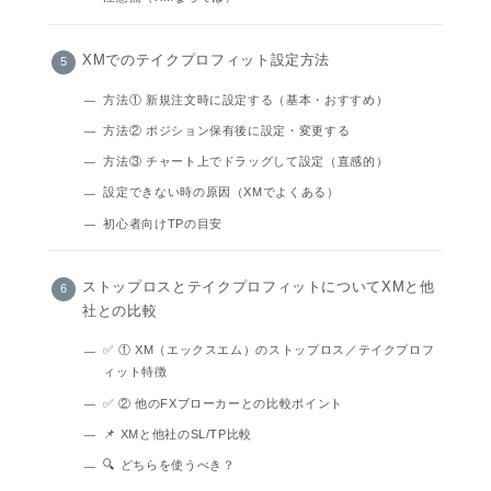
XMでのテイクプロフィット設定方法
方法① 新規注文時に設定する（基本・おすすめ）
方法② ポジション保有後に設定・変更する
方法③ チャート上でドラッグして設定（直感的）
設定できない時の原因（XMでよくある）
初心者向けTPの目安
ストップロスとテイクプロフィットについてXMと他
社との比較
✅ ① XM（エックスエム）のストップロス／テイクプロフ
ィット特徴
✅ ② 他のFXブローカーとの比較ポイント
📌 XMと他社のSL/TP比較
🔍 どちらを使うべき？